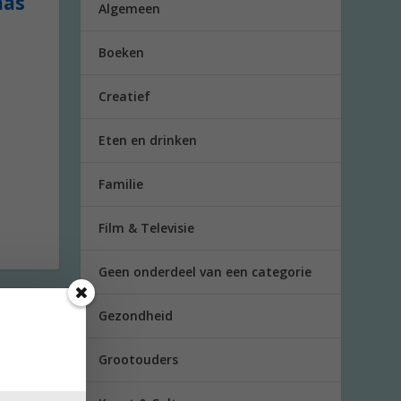
aas
Algemeen
Boeken
Creatief
Eten en drinken
Familie
Film & Televisie
Geen onderdeel van een categorie
Gezondheid
d:
Grootouders
 als