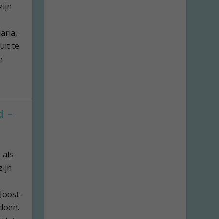
zijn
aria,
it te
e
d –
 als
zijn
Joost-
doen.