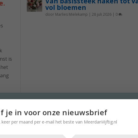
Van basissteek haken tot v
e.
vol bloemen
door
Marlies Mielekamp
|
28 juli 2026
|
0
es
k
nst is
 het
lang
Een leven lang spullen verzamel
jf je in voor onze nieuwsbrief
nu opruimen
 keer per maand per e-mail het beste van MeerdanVijftig.nl
door
Karin de Lange
|
1 juli 2026
|
0
Om niet een gigantische puinhoop achter te laten