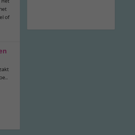
. Het
het
el of
en
zakt
e...