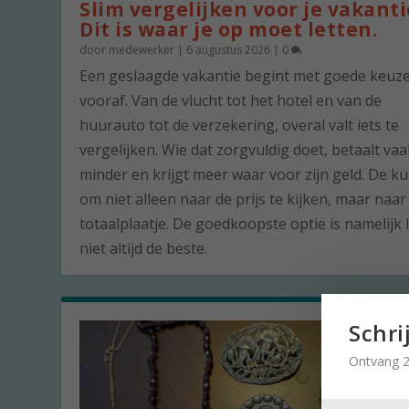
Slim vergelijken voor je vakanti
Dit is waar je op moet letten.
door
medewerker
|
6 augustus 2026
|
0
Een geslaagde vakantie begint met goede keuz
vooraf. Van de vlucht tot het hotel en van de
huurauto tot de verzekering, overal valt iets te
vergelijken. Wie dat zorgvuldig doet, betaalt vaa
minder en krijgt meer waar voor zijn geld. De ku
om niet alleen naar de prijs te kijken, maar naar
totaalplaatje. De goedkoopste optie is namelijk 
niet altijd de beste.
Schri
Ontvang 2