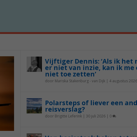
Vijftiger Dennis: ‘Als ik het
er niet van inzie, kan ik me 
niet toe zetten’
door
Mariska Stakenburg - van Dijk
|
4 augustus 202
Polarsteps of liever een an
reisverslag?
door
Brigitte Leferink
|
30 juli 2026
|
0