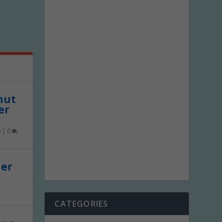
 nut
er
6
|
0
der
CATEGORIES