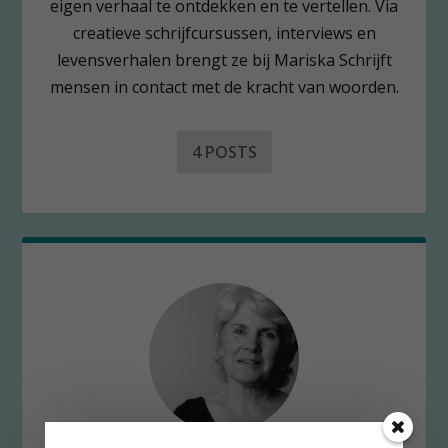
eigen verhaal te ontdekken en te vertellen. Via
creatieve schrijfcursussen, interviews en
levensverhalen brengt ze bij Mariska Schrijft
mensen in contact met de kracht van woorden.
4 POSTS