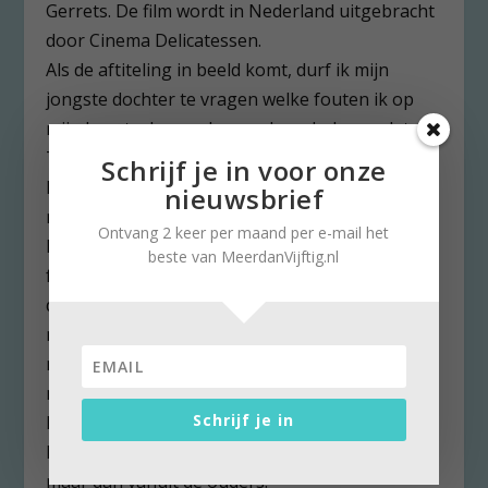
Gerrets. De film wordt in Nederland uitgebracht
door Cinema Delicatessen.
Als de aftiteling in beeld komt, durf ik mijn
jongste dochter te vragen welke fouten ik op
mijn beurt als moeder aan haar heb nagelaten.
Tot mijn opluchting passen die in een nog
Schrijf je in voor onze
kleiner rugzakje dan de mijne. We zien de film
nieuwsbrief
nadat ze nog een nacht in haar oude
Ontvang 2 keer per maand per e-mail het
kinderkamer heeft gelogeerd. Ze heeft een
beste van MeerdanVijftig.nl
feest in de buurt en het komt goed uit als ze
dan bij ons kan blijven slapen. Als ik om 3.15 u ’s
nachts wakker schiet en constateer dat ze nog
niet thuis is, kan ik daarna ouderwets de slaap
niet meer vatten. Totdat ik de sleutel in het slot
Schrijf je in
hoor. Misschien moet ‘They Fuck You Up, Your
Mum and Dad’ ook maar een vervolg krijgen,
maar dan vanuit de ouders.