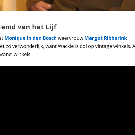
emd van het Lijf
et
Monique In den Bosch
weervrouw
Margot Ribberink
 zo verwonderlijk, want Wackie is dol op vintage winkels. A
wone’ winkels.