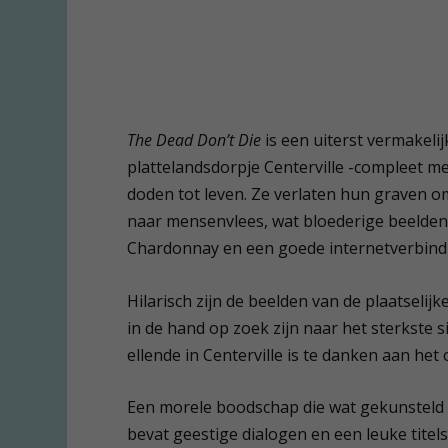
The Dead Don’t Die
is een uiterst vermakelijk
plattelandsdorpje Centerville -compleet me
doden tot leven. Ze verlaten hun graven o
naar mensenvlees, wat bloederige beelde
Chardonnay en een goede internetverbind
Hilarisch zijn de beelden van de plaatseli
in de hand op zoek zijn naar het sterkste s
ellende in Centerville is te danken aan h
Een morele boodschap die wat gekunsteld 
bevat geestige dialogen en een leuke titel