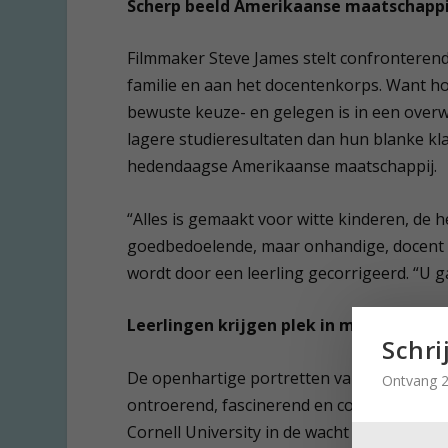
Scherp beeld Amerikaanse maatschappi
Filmmaker Steve James stelt confronterend
familie en aan het docentenkorps. Want 
bewuste keuze- en gelegen is in een overw
lagere studieresultaten dan hun blanke kl
hedendaagse Amerikaanse maatschappij.
“Alles is gemaakt voor witte kinderen, de h
goedbedoelende, maar onhandige, docent di
wordt door een leerling gecorrigeerd. “U ga
Leerlingen krijgen plek in mijn hart
Schri
De openhartige portretten van de leerlinge
Ontvang 2
ontroerend, fascinerend en confronterend
Cornell University in de wacht sleept-, de