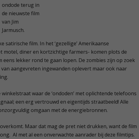
ondode terug in
de nieuwste film
van Jim
Jarmusch.
e satirische film. In het ‘gezellige’ Amerikaanse
t motel, diner en kortzichtige farmers- komen plots de
m eens lekker rond te gaan lopen. De zombies zijn op zoek
n van aangevreten ingewanden oplevert maar ook naar
ing.
jke winkelstraat waar de ‘ondoden’ met oplichtende telefoons
ignaal; een erg vertrouwd en eigentijds straatbeeld! Alle
et onzorgvuldig omgaan met de energiebronnen.
overkomt. Maar dat mag de pret niet drukken, want de film
song. Al met al een onverwachte aanrader bij deze filmtips.