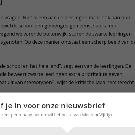
j
e vragen. Niet alleen aan de leerlingen maar ook aan hun
hoewel de school een gemengde gemeenschap is -een
egend welvarende buitenwijk, scoren de zwarte leerlingen
asgenoten. Op deze manier ontstaat een scherp beeld van d
ele school en het hele land”, zegt een van de leerlingen. De
e beweert zwarte leerlingen extra prioriteit te geven,
at uit van stereotypen!”, wijst de kritische Jada hem terecht.
jf je in voor onze nieuwsbrief
n, allemaal druk op zoek naar hun eigen identiteit, zijn
 keer per maand per e-mail het beste van MeerdanVijftig.nl
. Dwarse Ke’Shawn, doorzetter Kendale -die een beurs voor
 zachtaardige Chianti en de hardwerkende brave Caroline: ze