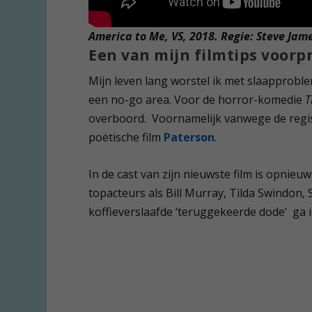
America to Me, VS, 2018. Regie: Steve Jam
Een van mijn filmtips voorp
Mijn leven lang worstel ik met slaapprobl
een no-go area. Voor de horror-komedie
T
overboord. Voornamelijk vanwege de regis
poëtische film
Paterson
.
In de cast van zijn nieuwste film is opni
topacteurs als Bill Murray, Tilda Swindon,
koffieverslaafde ‘teruggekeerde dode’ ga ik