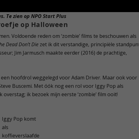
es. Te zien op NPO Start
Plus
roefje op Halloween
emen. Voldoende reden om ‘zombie’ films te beschouwen als
he Dead Don’t Die
zet ik dit verstandige, principiële standpun
seur; Jim Jarmusch maakte eerder (2016) de prachtige,
euw een hoofdrol weggelegd voor Adam Driver. Maar ook voor
 Steve Buscemi. Met óók nog een rol voor Iggy Pop als
 overstag; ik bezoek mijn eerste ‘zombie’ film ooit!
Iggy Pop komt
als
koffieverslaafde