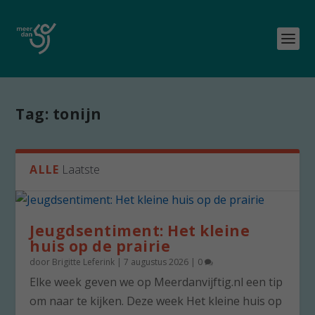
Tag:
tonijn
ALLE
Laatste
Jeugdsentiment: Het kleine
huis op de prairie
door
Brigitte Leferink
|
7 augustus 2026
|
0
Elke week geven we op Meerdanvijftig.nl een tip
om naar te kijken. Deze week Het kleine huis op