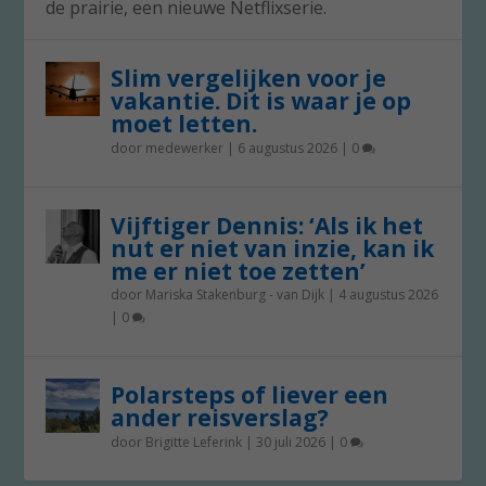
de prairie, een nieuwe Netflixserie.
Slim vergelijken voor je
vakantie. Dit is waar je op
moet letten.
door
medewerker
|
6 augustus 2026
|
0
Vijftiger Dennis: ‘Als ik het
nut er niet van inzie, kan ik
me er niet toe zetten’
door
Mariska Stakenburg - van Dijk
|
4 augustus 2026
|
0
Polarsteps of liever een
ander reisverslag?
door
Brigitte Leferink
|
30 juli 2026
|
0