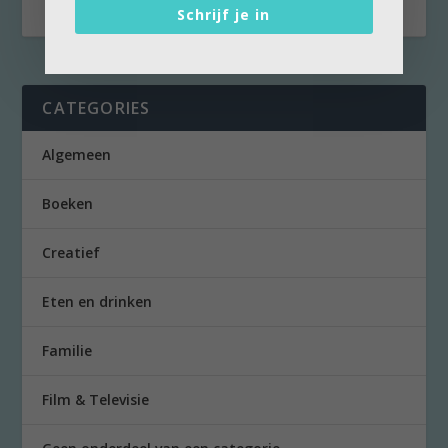
Schrijf je in
CATEGORIES
Algemeen
Boeken
Creatief
Eten en drinken
Familie
Film & Televisie