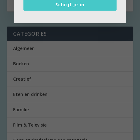
Schrijf je in
CATEGORIES
Algemeen
Boeken
Creatief
Eten en drinken
Familie
Film & Televisie