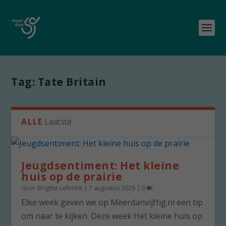
Tag:
Tate Britain
ALLE
Laatste
Jeugdsentiment: Het kleine
huis op de prairie
door
Brigitte Leferink
|
7 augustus 2026
|
0
Elke week geven we op Meerdanvijftig.nl een tip
om naar te kijken. Deze week Het kleine huis op