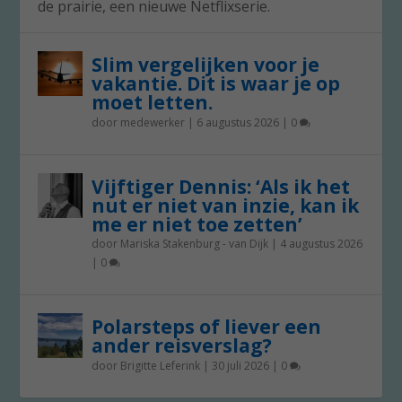
de prairie, een nieuwe Netflixserie.
Slim vergelijken voor je
vakantie. Dit is waar je op
moet letten.
door
medewerker
|
6 augustus 2026
|
0
Vijftiger Dennis: ‘Als ik het
nut er niet van inzie, kan ik
me er niet toe zetten’
door
Mariska Stakenburg - van Dijk
|
4 augustus 2026
|
0
Polarsteps of liever een
ander reisverslag?
door
Brigitte Leferink
|
30 juli 2026
|
0