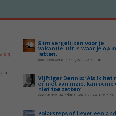
Slim vergelijken voor je
vakantie. Dit is waar je op 
s op
letten.
door
medewerker
|
6 augustus 2026
|
0
p om
Vijftiger Dennis: ‘Als ik het
er niet van inzie, kan ik me 
niet toe zetten’
door
Mariska Stakenburg - van Dijk
|
4 augustus 202
Polarsteps of liever een an