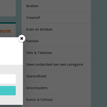
Boeken
Creatief
Eten en drinken
seum
Familie
Film & Televisie
Geen onderdeel van een categorie
Gezondheid
Grootouders
Kunst & Cultuur