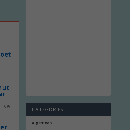
moet
 nut
er
6
|
0
CATEGORIES
Algemeen
der