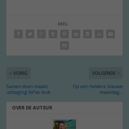
DEEL:
VORIG
VOLGENDE
Samen doen maakt
Op een heldere blauwe
uitdaging IkPas leuk
maandag…
OVER DE AUTEUR