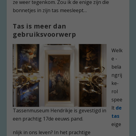
ze weer tegenkom. Zou ik de enige zijn die
bonnetjes in zijn tas meesleept…
Tas is meer dan
gebruiksvoorwerp
Welk
e -
bela
ngrij
ke-
rol
spee
lt
de
Tassenmuseum Hendrikje is gevestigd in
tas
een prachtig 17de eeuws pand.
eige
nlijk in ons leven? In het prachtige