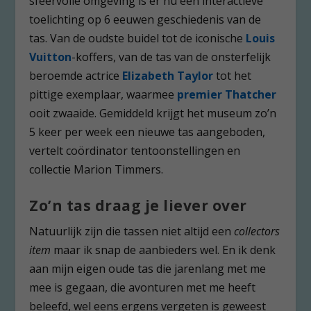
sfeervolle omgeving is er nu een interactieve
toelichting op 6 eeuwen geschiedenis van de
tas. Van de oudste buidel tot de iconische
Louis
Vuitton
-koffers, van de tas van de onsterfelijk
beroemde actrice
Elizabeth Taylor
tot het
pittige exemplaar, waarmee
premier Thatcher
ooit zwaaide. Gemiddeld krijgt het museum zo’n
5 keer per week een nieuwe tas aangeboden,
vertelt coördinator tentoonstellingen en
collectie Marion Timmers.
Zo’n tas draag je liever over
Natuurlijk zijn die tassen niet altijd een
collectors
item
maar ik snap de aanbieders wel. En ik denk
aan mijn eigen oude tas die jarenlang met me
mee is gegaan, die avonturen met me heeft
beleefd, wel eens ergens vergeten is geweest