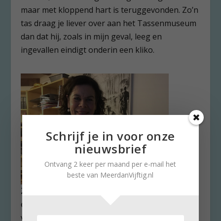
maar met kloppend hart is teruggevonden. Zo’n
tas draag je liever over aan het Tassenmuseum
dan dat hij, zoals in mijn geval, leeg en
ingevallen eindigt onderin een kliko.
Schrijf je in voor onze
nieuwsbrief
Ontvang 2 keer per maand per e-mail het
beste van MeerdanVijftig.nl
Zo’n prachtige Indische enveloppe uit
exotisch leer toont Marion Timmers
van het Tassenmuseum verdient