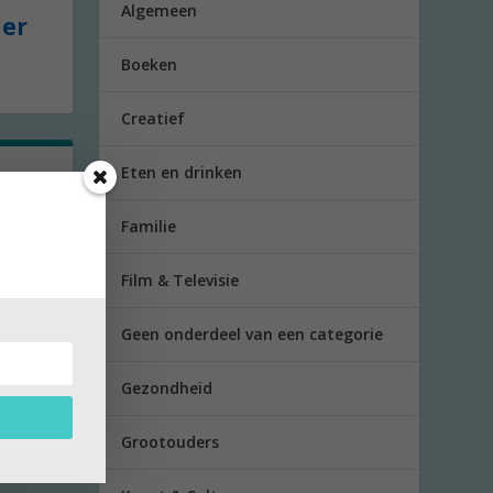
Algemeen
der
Boeken
Creatief
Eten en drinken
r!
Familie
 week
Film & Televisie
Geen onderdeel van een categorie
Gezondheid
Grootouders