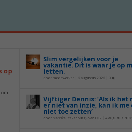
Slim vergelijken voor je
vakantie. Dit is waar je op 
s op
letten.
door
medewerker
|
6 augustus 2026
|
0
p om
Vijftiger Dennis: ‘Als ik het
er niet van inzie, kan ik me 
niet toe zetten’
door
Mariska Stakenburg - van Dijk
|
4 augustus 202