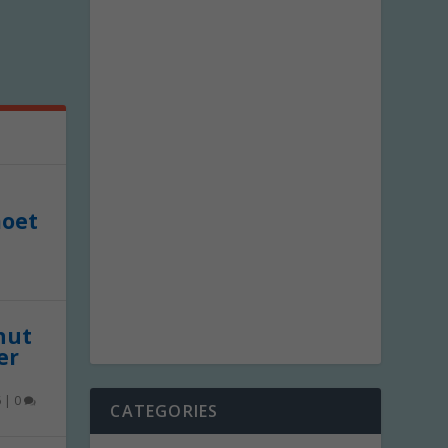
moet
 nut
er
6
|
0
CATEGORIES