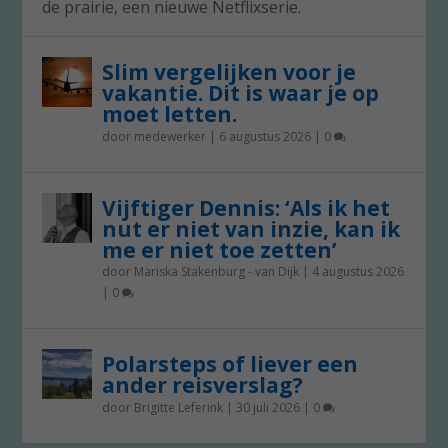
de prairie, een nieuwe Netflixserie.
Slim vergelijken voor je
vakantie. Dit is waar je op
moet letten.
door
medewerker
|
6 augustus 2026
|
0
Vijftiger Dennis: ‘Als ik het
nut er niet van inzie, kan ik
me er niet toe zetten’
door
Mariska Stakenburg - van Dijk
|
4 augustus 2026
|
0
Polarsteps of liever een
ander reisverslag?
door
Brigitte Leferink
|
30 juli 2026
|
0