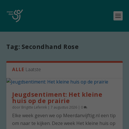
Tag:
Secondhand Rose
ALLE
Laatste
Jeugdsentiment: Het kleine
huis op de prairie
door
Brigitte Leferink
|
7 augustus 2026
|
0
Elke week geven we op Meerdanvijftig.nl een tip
om naar te kijken. Deze week Het kleine huis op