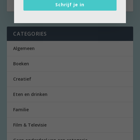
Schrijf je in
CATEGORIES
Algemeen
Boeken
Creatief
Eten en drinken
Familie
Film & Televisie