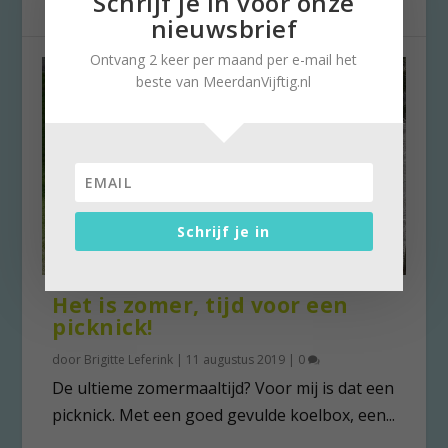
Schrijf je in voor onze
nieuwsbrief
Ontvang 2 keer per maand per e-mail het
beste van MeerdanVijftig.nl
Schrijf je in
Het is zomer, tijd voor een
picknick!
door
Brigitte Leferink
|
11 augustus 2019
|
0
De ultieme zomermaaltijd? Voor mij is dat een
picknick. Met een goed gevulde koelbox, een...