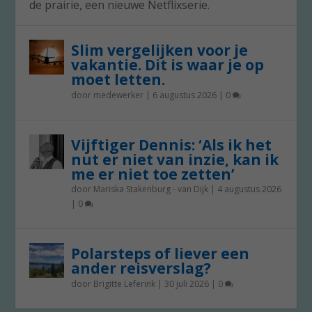
de prairie, een nieuwe Netflixserie.
Slim vergelijken voor je
vakantie. Dit is waar je op
moet letten.
door
medewerker
|
6 augustus 2026
|
0
Vijftiger Dennis: ‘Als ik het
nut er niet van inzie, kan ik
me er niet toe zetten’
door
Mariska Stakenburg - van Dijk
|
4 augustus 2026
|
0
Polarsteps of liever een
ander reisverslag?
door
Brigitte Leferink
|
30 juli 2026
|
0