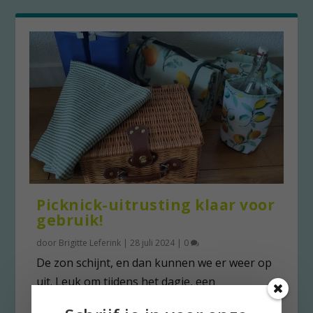
Picknick-uitrusting klaar voor
gebruik!
door
Brigitte Leferink
|
28 juli 2024
|
0
De zon schijnt, en dan kunnen we er weer op
uit. Leuk om tijdens het dagje, een
picknicktafel uit...