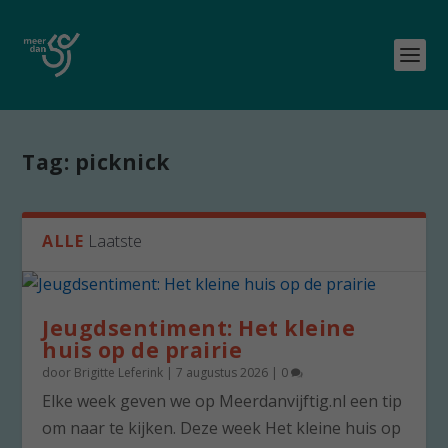
Tag:
picknick
ALLE
Laatste
Jeugdsentiment: Het kleine
huis op de prairie
door
Brigitte Leferink
|
7 augustus 2026
|
0
Elke week geven we op Meerdanvijftig.nl een tip
om naar te kijken. Deze week Het kleine huis op