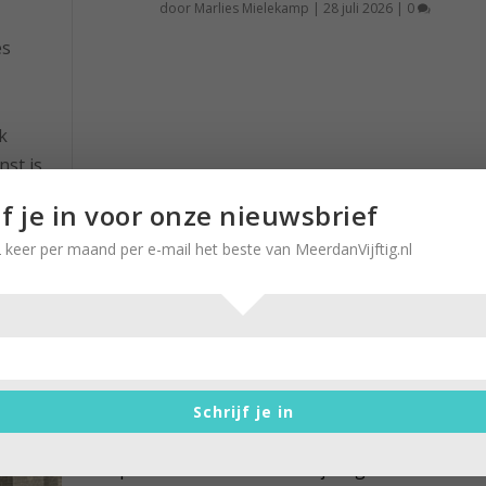
door
Marlies Mielekamp
|
28 juli 2026
|
0
es
k
nst is
 het
jf je in voor onze nieuwsbrief
lang
 keer per maand per e-mail het beste van MeerdanVijftig.nl
Met jong dementie blijft leven
moeite waard
door
Marlies Mielekamp
|
25 februari 2025
|
0
Schrijf je in
Al op 57-jarige leeftijd kreeg Luc de Bont (64) moe
met plannen en rekenen in zijn eigen...