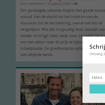
door
medewerker
|
6 augustus 2026
|
0
Een geslaagde vakantie begint met goede keuz
vooraf. Van de vlucht tot het hotel en van de
huurauto tot de verzekering, overal valt iets te
vergelijken. Wie dat zorgvuldig doet, betaalt vaa
minder en krijgt meer waar voor zijn geld. De ku
om niet alleen naar de prijs te kijken, maar naar
Schri
totaalplaatje. De goedkoopste optie is namelijk 
Ontvang 2
niet altijd de beste.