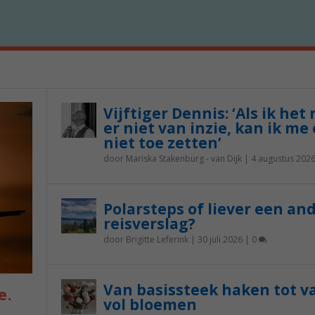
Vijftiger Dennis: ‘Als ik het
er niet van inzie, kan ik me 
niet toe zetten’
door
Mariska Stakenburg - van Dijk
|
4 augustus 202
Polarsteps of liever een an
reisverslag?
door
Brigitte Leferink
|
30 juli 2026
|
0
Van basissteek haken tot v
e.
vol bloemen