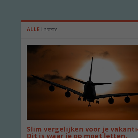
ALLE
Laatste
Slim vergelijken voor je vakanti
Dit is waar je op moet letten.