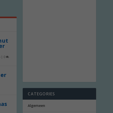
 nut
er
6
|
0
der
CATEGORIES
aas
Algemeen