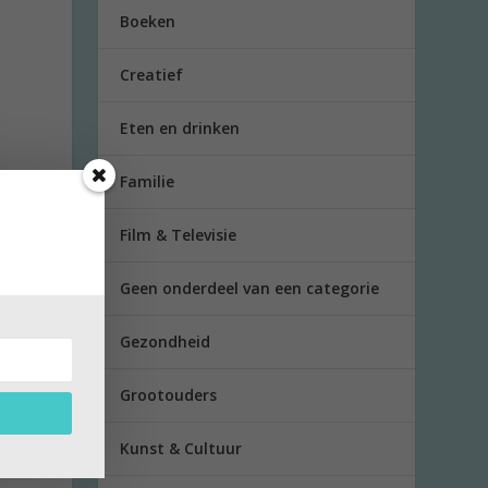
Boeken
Creatief
Eten en drinken
Familie
Film & Televisie
Geen onderdeel van een categorie
Gezondheid
Grootouders
ite
Kunst & Cultuur