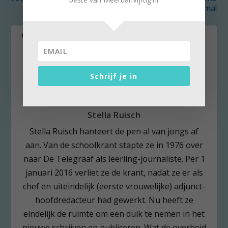
Kleinsma!
OVER DE AUTEUR
Schrijf je in
Stella Ruisch
Stella Ruisch hanteert de pen al van jongs af
aan. Van de schoolkrant stapte ze in 1976 over
naar De Telegraaf als leerling-journaliste. Per 1
januari 2016 verliet ze de krant, nadat ze er als
chef en uiteindelijk (eerste vrouwelijke) adjunct-
hoofdredacteur had gewerkt. Nu heeft ze
eindelijk de ruimte om een duik te nemen in het
nieuwe schrijven en publiceren. Wat de overheid