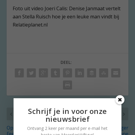
Foto uit video Joeri Calis: Denise Janmaat vertelt
aan Stella Ruisch hoe je een leuke man vindt bij
Relatieplanet.nl
DEEL:
Schrijf je in voor onze
VORIG
VOLGENDE
nieuwsbrief
Op wie lijkt kleinzoon?
En de Meerdanvijftiger
Ontvang 2 keer per maand per e-mail het
Feest der herkenning!
2016 is……Simone
beste van MeerdanVijftig.nl