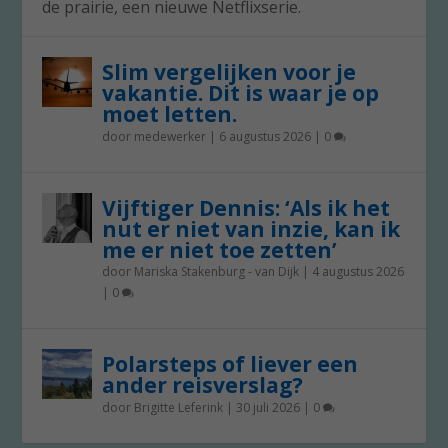
de prairie, een nieuwe Netflixserie.
Slim vergelijken voor je
vakantie. Dit is waar je op
moet letten.
door
medewerker
|
6 augustus 2026
|
0
Vijftiger Dennis: ‘Als ik het
nut er niet van inzie, kan ik
me er niet toe zetten’
door
Mariska Stakenburg - van Dijk
|
4 augustus 2026
|
0
Polarsteps of liever een
ander reisverslag?
door
Brigitte Leferink
|
30 juli 2026
|
0