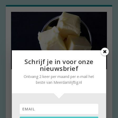
Schrijf je in voor onze
nieuwsbrief
Likje roomboter smeert
Ontvang 2 keer per maand per e-mail het
gezondheid
beste van MeerdanVijftig.nl
door
Marlies Mielekamp
|
16 augustus 2016
|
1
Roomboter is uit den boze, margarine met
linolzuur is veel gezonder. Dat was het
adagium de...