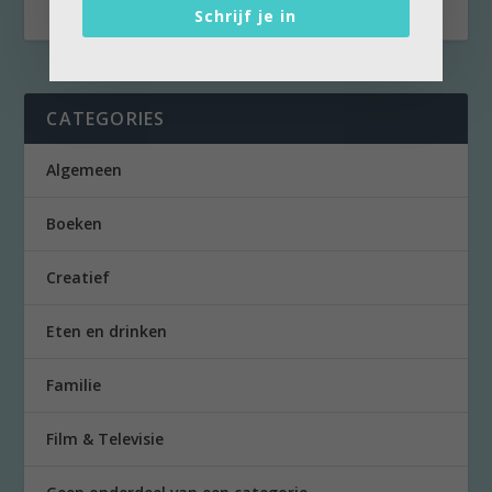
Schrijf je in
CATEGORIES
Algemeen
Boeken
Creatief
Eten en drinken
Familie
Film & Televisie