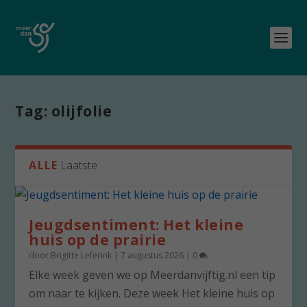
Tag:
olijfolie
ALLE
Laatste
Jeugdsentiment: Het kleine
huis op de prairie
door
Brigitte Leferink
|
7 augustus 2026
|
0
Elke week geven we op Meerdanvijftig.nl een tip
om naar te kijken. Deze week Het kleine huis op