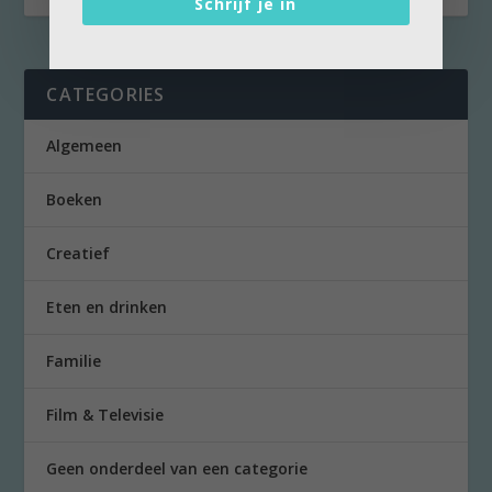
Schrijf je in
CATEGORIES
Algemeen
Boeken
Creatief
Eten en drinken
Familie
Film & Televisie
Geen onderdeel van een categorie