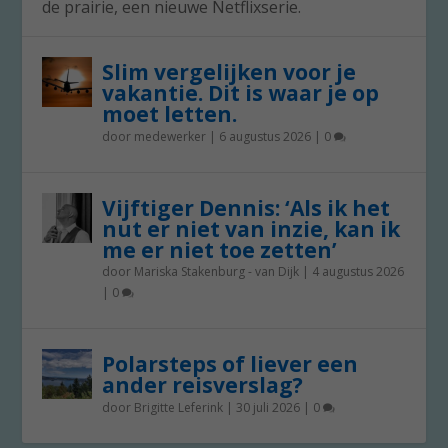
de prairie, een nieuwe Netflixserie.
Slim vergelijken voor je
vakantie. Dit is waar je op
moet letten.
door
medewerker
|
6 augustus 2026
|
0
Vijftiger Dennis: ‘Als ik het
nut er niet van inzie, kan ik
me er niet toe zetten’
door
Mariska Stakenburg - van Dijk
|
4 augustus 2026
|
0
Polarsteps of liever een
ander reisverslag?
door
Brigitte Leferink
|
30 juli 2026
|
0