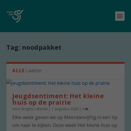
Tag:
noodpakket
ALLE
Laatste
Jeugdsentiment: Het kleine
huis op de prairie
door
Brigitte Leferink
|
7 augustus 2026
|
0
Elke week geven we op Meerdanvijftig.nl een tip
om naar te kijken. Deze week Het kleine huis op