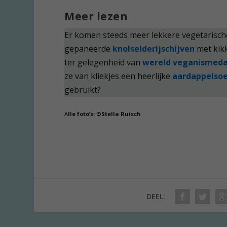
Meer lezen
Er komen steeds meer lekkere vegetarisch
gepaneerde
knolselderijschijven
met kikk
ter gelegenheid van
wereld veganismed
ze van kliekjes een heerlijke
aardappelsoe
gebruikt?
A
lle foto’s: ©Stella Ruisch
DEEL: