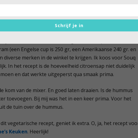
Schrijf je in
 dochter heb ik ooit een set Engelse maatlepels gehad. In dit
bij en zoveel tahini had ik nodig. In het recept heb ik het in
am (een Engelse cup is 250 gr, een Amerikaanse 240 gr. en
jn diverse merken in de winkel te krijgen. Ik koos voor Souq
jk. In het recept is de hoeveelheid citroensap niet duidelijk
limoen en dat werkte uitgeperst qua smaak prima.
n de kom van de mixer. En goed laten draaien. Is de hummus
er toevoegen. Bij mij was het in een keer prima. Voor het
 uit de tuin over de hummus.
it vegetarische recept, geniet ik extra. O, ja, het recept voo
ne’s Keuken
. Heerlijk!