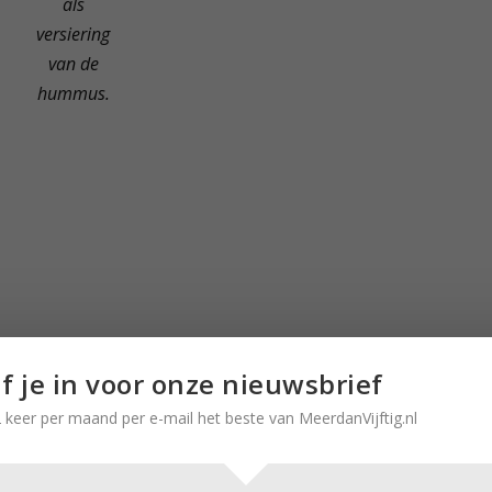
als
versiering
van de
hummus.
jf je in voor onze nieuwsbrief
 keer per maand per e-mail het beste van MeerdanVijftig.nl