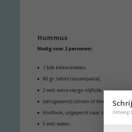
Hummus
Nodig voor 2 personen:
1 blik kikkererwten,
80 gr. tahini (sesampasta),
2 eetl. extra vierge olijflolie,
Schri
(versgeperst) citroen of limoensap,
Ontvang 2
Knoflook, uitgeperst naar smaak,
5 eetl. water,