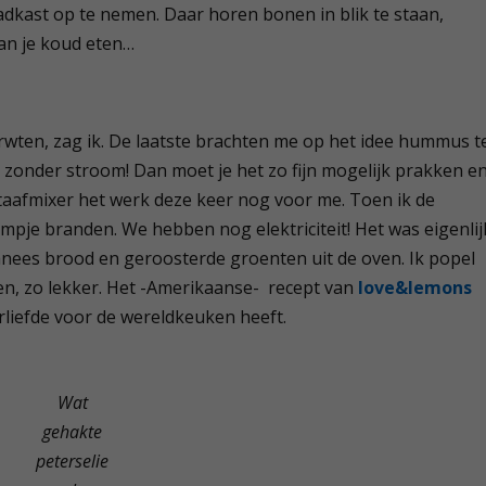
adkast op te nemen. Daar horen bonen in blik te staan,
an je koud eten…
erwten, zag ik. De laatste brachten me op het idee hummus t
 zonder stroom! Dan moet je het zo fijn mogelijk prakken e
taafmixer het werk deze keer nog voor me. Toen ik de
ampje branden. We hebben nog elektriciteit! Het was eigenlij
anees brood en geroosterde groenten uit de oven. Ik popel
en, zo lekker. Het -Amerikaanse- recept van
love&lemons
rliefde voor de wereldkeuken heeft.
Wat
gehakte
peterselie