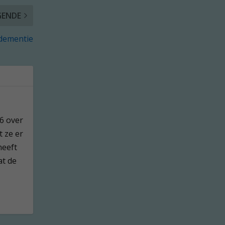
GENDE
 dementie
76 over
t ze er
heeft
at de