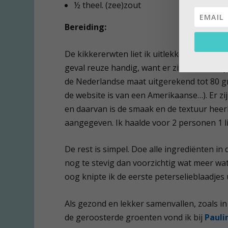
½ theel. (zee)zout
Bereiding:
De kikkererwten liet ik uitlekken. Van mijn
geval reuze handig, want er zit een 1/3 cup 
de Nederlandse maat uitgerekend tot 80 gr
de website is van een Amerikaanse…). Er zi
en daarvan is de smaak en de textuur heerli
aangegeven. Ik haalde voor 2 personen 1 
De rest is simpel. Doe alle ingrediënten i
nog te stevig dan voorzichtig wat meer wat
oog knipte ik de eerste peterselieblaadjes
Als gezond en lekker samenvallen, zoals in d
de geroosterde groenten vond ik bij
Pauli