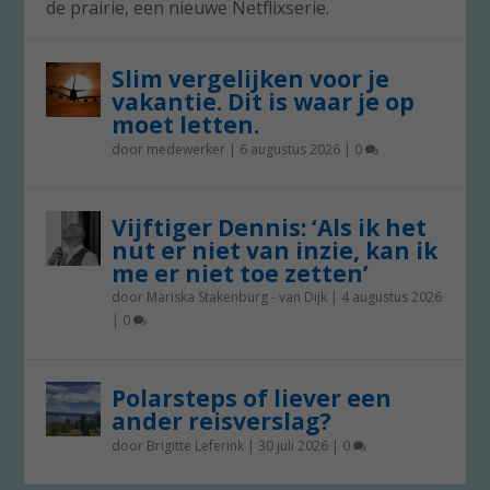
de prairie, een nieuwe Netflixserie.
Slim vergelijken voor je
vakantie. Dit is waar je op
moet letten.
door
medewerker
|
6 augustus 2026
|
0
Vijftiger Dennis: ‘Als ik het
nut er niet van inzie, kan ik
me er niet toe zetten’
door
Mariska Stakenburg - van Dijk
|
4 augustus 2026
|
0
Polarsteps of liever een
ander reisverslag?
door
Brigitte Leferink
|
30 juli 2026
|
0