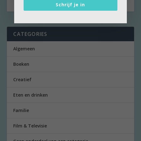
Schrijf je in
CATEGORIES
Algemeen
Boeken
Creatief
Eten en drinken
Familie
Film & Televisie