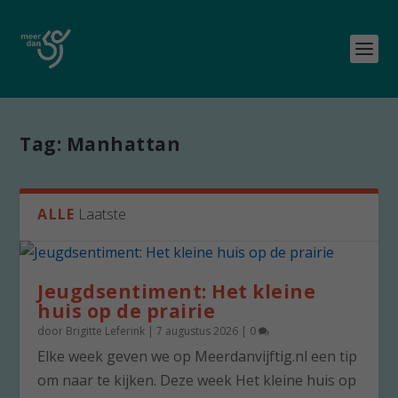
Tag:
Manhattan
ALLE
Laatste
Jeugdsentiment: Het kleine
huis op de prairie
door
Brigitte Leferink
|
7 augustus 2026
|
0
Elke week geven we op Meerdanvijftig.nl een tip
om naar te kijken. Deze week Het kleine huis op