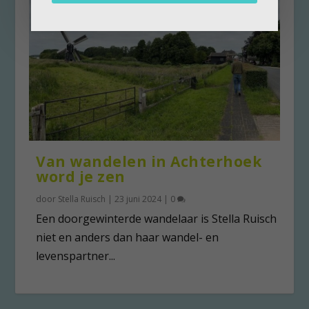
Van wandelen in Achterhoek
word je zen
door
Stella Ruisch
|
23 juni 2024
|
0
Een doorgewinterde wandelaar is Stella Ruisch
niet en anders dan haar wandel- en
levenspartner...