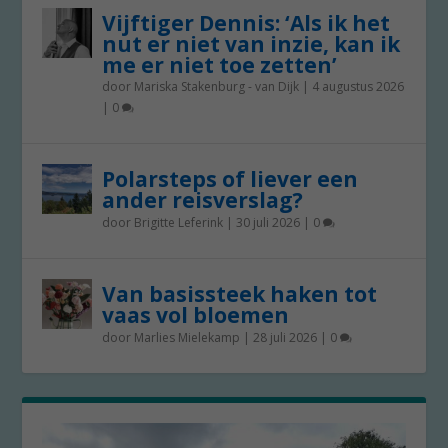
Vijftiger Dennis: ‘Als ik het
nut er niet van inzie, kan ik
me er niet toe zetten’
door
Mariska Stakenburg - van Dijk
|
4 augustus 2026
|
0
Polarsteps of liever een
ander reisverslag?
door
Brigitte Leferink
|
30 juli 2026
|
0
Van basissteek haken tot
vaas vol bloemen
door
Marlies Mielekamp
|
28 juli 2026
|
0