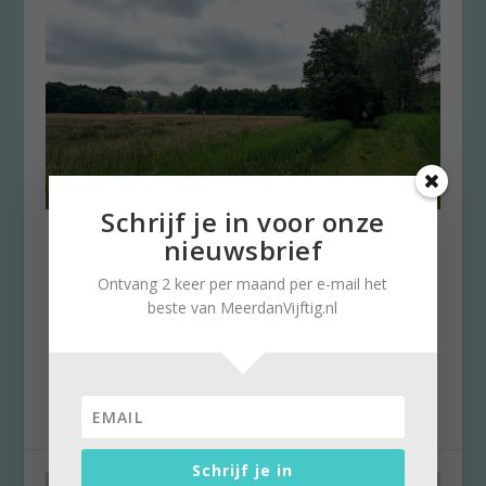
Schrijf je in voor onze
Klompenpad toont Utrecht en
nieuwsbrief
Gelderland op hun mooist
Ontvang 2 keer per maand per e-mail het
door
Stella Ruisch
|
16 augustus 2025
|
0
beste van MeerdanVijftig.nl
Afgelopen maand werd het 170ste
Klompenpad geopend. 18 jaar geleden werd
het initiatief van...
Schrijf je in