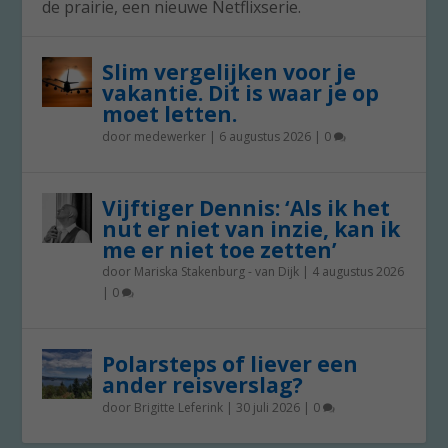
de prairie, een nieuwe Netflixserie.
Slim vergelijken voor je
vakantie. Dit is waar je op
moet letten.
door
medewerker
|
6 augustus 2026
|
0
Vijftiger Dennis: ‘Als ik het
nut er niet van inzie, kan ik
me er niet toe zetten’
door
Mariska Stakenburg - van Dijk
|
4 augustus 2026
|
0
Polarsteps of liever een
ander reisverslag?
door
Brigitte Leferink
|
30 juli 2026
|
0