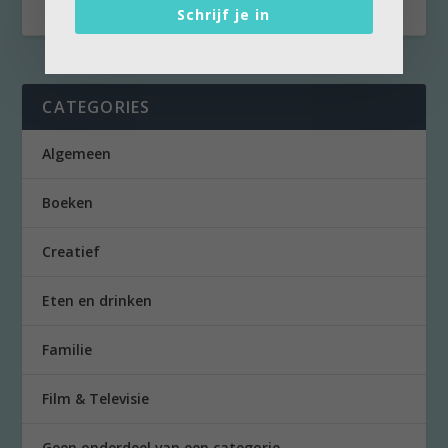
Schrijf je in
CATEGORIES
Algemeen
Boeken
Creatief
Eten en drinken
Familie
Film & Televisie
Geen onderdeel van een categorie