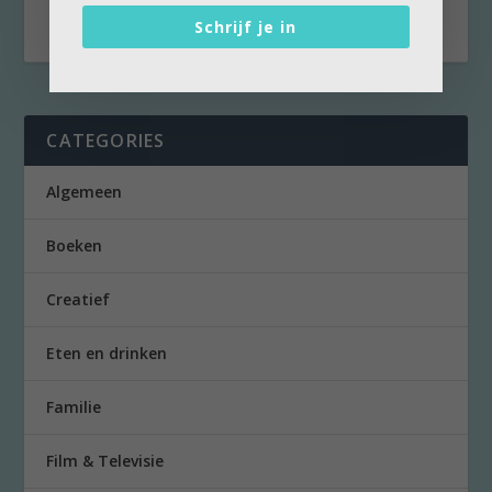
Even...
Schrijf je in
CATEGORIES
Algemeen
Boeken
Creatief
Eten en drinken
Familie
Film & Televisie