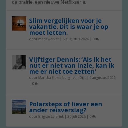
de prairie, een nieuwe Netflixserie.
Slim vergelijken voor je
vakantie. Dit is waar je op
moet letten.
door
medewerker
|
6 augustus 2026
|
0
Vijftiger Dennis: ‘Als ik het
nut er niet van inzie, kan ik
me er niet toe zetten’
door
Mariska Stakenburg - van Dijk
|
4 augustus 2026
|
0
Polarsteps of liever een
ander reisverslag?
door
Brigitte Leferink
|
30 juli 2026
|
0