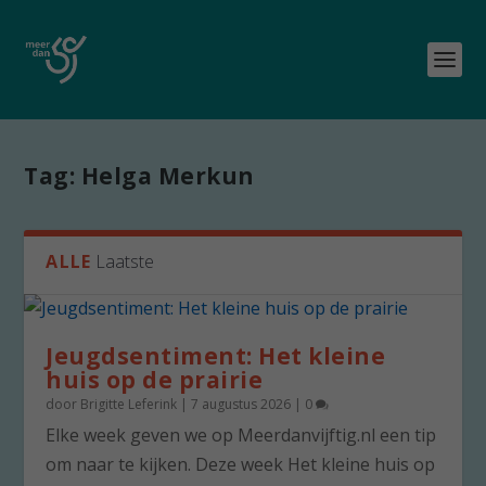
Tag:
Helga Merkun
ALLE
Laatste
Jeugdsentiment: Het kleine
huis op de prairie
door
Brigitte Leferink
|
7 augustus 2026
|
0
Elke week geven we op Meerdanvijftig.nl een tip
om naar te kijken. Deze week Het kleine huis op