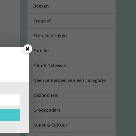
Boeken
Creatief
Eten en drinken
Familie
Film & Televisie
Geen onderdeel van een categorie
Gezondheid
e
Grootouders
nde op
Kunst & Cultuur