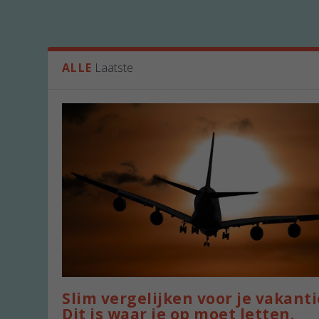
ALLE
Laatste
Slim vergelijken voor je vakanti
Dit is waar je op moet letten.