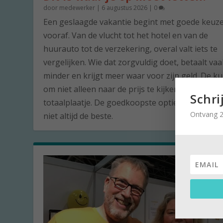
door
medewerker
|
6 augustus 2026
|
0
Een geslaagde vakantie begint met goede keuz
vooraf. Van de vlucht tot het hotel en van de
huurauto tot de verzekering, overal valt iets te
vergelijken. Wie dat zorgvuldig doet, betaalt vaa
minder en krijgt meer waar voor zijn geld. De ku
om niet alleen naar de prijs te kijken, maar naar
Schri
totaalplaatje. De goedkoopste optie is namelijk 
Ontvang 2
niet altijd de beste.