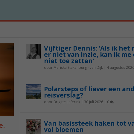
Vijftiger Dennis: ‘Als ik het
er niet van inzie, kan ik me 
niet toe zetten’
door
Mariska Stakenburg - van Dijk
|
4 augustus 202
Polarsteps of liever een an
reisverslag?
door
Brigitte Leferink
|
30 juli 2026
|
0
Van basissteek haken tot v
e.
vol bloemen