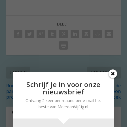
DEEL:
VORIG
VOLGENDE
Schrijf je in voor onze
Romantiek in Parijs:
Hemd van het Lijf: de
nieuwsbrief
parfum ruiken en thee
andere print in Léon
proeven
Pijls’ broek
Ontvang 2 keer per maand per e-mail het
beste van MeerdanVijftig.nl
OVER DE AUTEUR