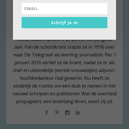
Schrijf je in
Stella Ruisch
Stella Ruisch hanteert de pen al van jongs af
aan. Van de schoolkrant stapte ze in 1976 over
naar De Telegraaf als leerling-journaliste. Per 1
januari 2016 verliet ze de krant, nadat ze er als
chef en uiteindelijk (eerste vrouwelijke) adjunct-
hoofdredacteur had gewerkt. Nu heeft ze
eindelijk de ruimte om een duik te nemen in het
nieuwe schrijven en publiceren. Wat de overheid
propageert; een levenlang leren, voert zij uit.