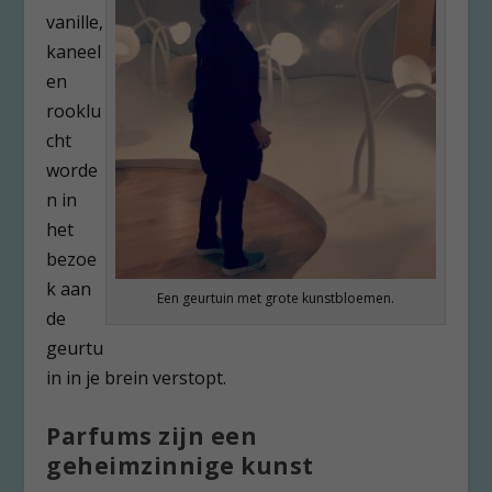
vanille,
kaneel
en
rooklu
cht
worde
n in
het
bezoe
k aan
Een geurtuin met grote kunstbloemen.
de
geurtu
in in je brein verstopt.
Parfums zijn een
geheimzinnige kunst