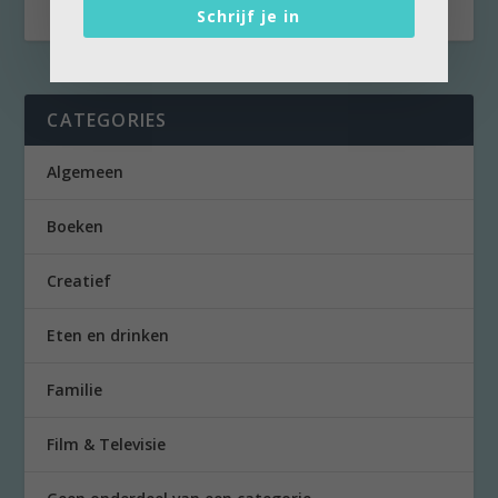
Schrijf je in
CATEGORIES
Algemeen
Boeken
Creatief
Eten en drinken
Familie
Film & Televisie