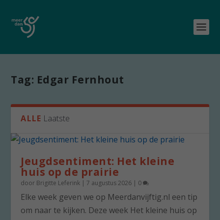
Tag:
Edgar Fernhout
ALLE
Laatste
Jeugdsentiment: Het kleine
huis op de prairie
door
Brigitte Leferink
|
7 augustus 2026
|
0
Elke week geven we op Meerdanvijftig.nl een tip
om naar te kijken. Deze week Het kleine huis op