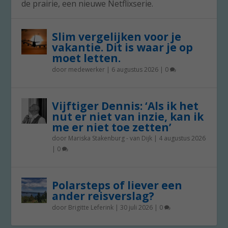
de prairie, een nieuwe Netflixserie.
Slim vergelijken voor je
vakantie. Dit is waar je op
moet letten.
door
medewerker
|
6 augustus 2026
|
0
Vijftiger Dennis: ‘Als ik het
nut er niet van inzie, kan ik
me er niet toe zetten’
door
Mariska Stakenburg - van Dijk
|
4 augustus 2026
|
0
Polarsteps of liever een
ander reisverslag?
door
Brigitte Leferink
|
30 juli 2026
|
0