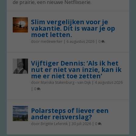
de prairie, een nieuwe Netflixserie.
Slim vergelijken voor je
vakantie. Dit is waar je op
moet letten.
door
medewerker
|
6 augustus 2026
|
0
Vijftiger Dennis: ‘Als ik het
nut er niet van inzie, kan ik
me er niet toe zetten’
door
Mariska Stakenburg - van Dijk
|
4 augustus 2026
|
0
Polarsteps of liever een
ander reisverslag?
door
Brigitte Leferink
|
30 juli 2026
|
0