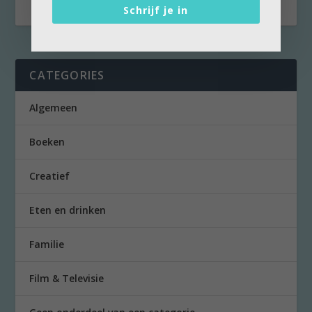
Schrijf je in
CATEGORIES
Algemeen
Boeken
Creatief
Eten en drinken
Familie
Film & Televisie