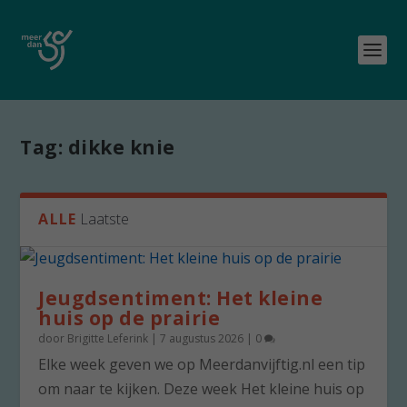
Tag:
dikke knie
ALLE
Laatste
Jeugdsentiment: Het kleine
huis op de prairie
door
Brigitte Leferink
|
7 augustus 2026
|
0
Elke week geven we op Meerdanvijftig.nl een tip
om naar te kijken. Deze week Het kleine huis op