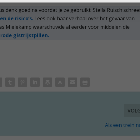
dus denk goed na voordat je ze gebruikt. Stella Ruisch schree
 de risico’s.
Lees ook haar verhaal over het gevaar van
es Mielekamp waarschuwde al eerder voor middelen die
s
rode gistrijstpillen.
VOL
Als een trein n