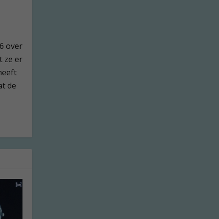
76 over
t ze er
heeft
at de