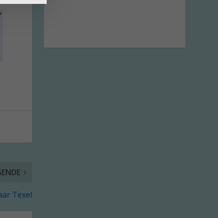
f
GENDE
aar Texel