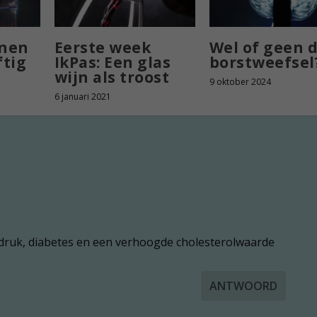
inen
Eerste week
Wel of geen d
ftig
IkPas: Een glas
borstweefsel
wijn als troost
9 oktober 2024
6 januari 2021
eddruk, diabetes en een verhoogde cholesterolwaarde
ANTWOORD