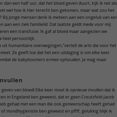
er dan een half uur, dat het bloed geven duurt, kijk ik net al
eet wel hoe ik hier terecht ben gekomen, maar wat zou het
? Bij jonge mensen denk ik meteen aan een ongeluk van ee
n aan een ziek familielid. Dat laatste geldt mede voor mij:
eren een transfusie. Ik gaf al bloed maar aangezien we
a heel persoonlijk.
it humanitaire overwegingen,”vertelt de arts die voor het
eet. Ze geeft toe dat het een uitdaging is om elke keer
, omdat de babyboomers ermee ophouden. Je mag maar
invullen
geven van bloed! Elke keer moet ik opnieuw invullen dat ik
en in Engeland ben geweest, dat er geen Creutzfeld-Jacob
ks heb gehad met een man die ook gemeenschap heeft gehad
s of mondhygiëniste ben geweest en pffff, gelukkig blijk ik