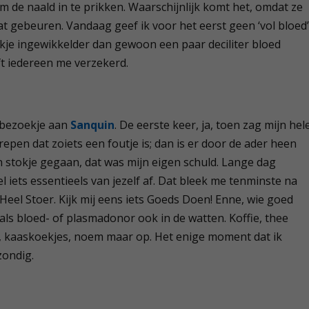
 de naald in te prikken. Waarschijnlijk komt het, omdat ze
at gebeuren. Vandaag geef ik voor het eerst geen ‘vol bloed
kje ingewikkelder dan gewoon een paar deciliter bloed
t iedereen me verzekerd.
n bezoekje aan
Sanquin
. De eerste keer, ja, toen zag mijn hel
pen dat zoiets een foutje is; dan is er door de ader heen
n stokje gegaan, dat was mijn eigen schuld. Lange dag
 iets essentieels van jezelf af. Dat bleek me tenminste na
 Heel Stoer. Kijk mij eens iets Goeds Doen! Enne, wie goed
ls bloed- of plasmadonor ook in de watten. Koffie, thee
n, kaaskoekjes, noem maar op. Het enige moment dat ik
zondig.