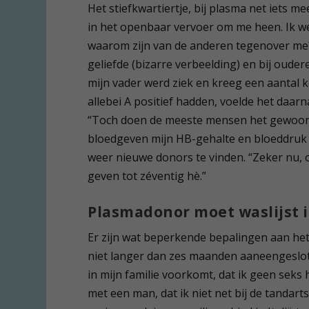
Het stiefkwartiertje, bij plasma net iets me
in het openbaar vervoer om me heen. Ik w
waarom zijn van de anderen tegenover me
geliefde (bizarre verbeelding) en bij oudere
mijn vader werd ziek en kreeg een aantal k
allebei A positief hadden, voelde het daarn
“Toch doen de meeste mensen het gewoon u
bloedgeven mijn HB-gehalte en bloeddruk m
weer nieuwe donors te vinden. “Zeker nu
geven tot zéventig hè.”
Plasmadonor moet waslijst 
Er zijn wat beperkende bepalingen aan het 
niet langer dan zes maanden aaneengeslot
in mijn familie voorkomt, dat ik geen se
met een man, dat ik niet net bij de tandart