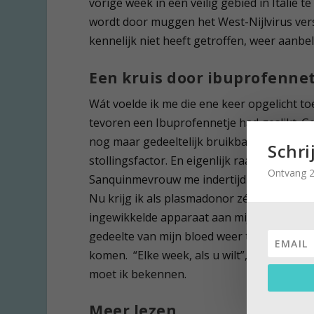
vorige week in een veilig gebied in Italië
wordt door muggen het West-Nijlvirus versp
kennelijk niet heeft getroffen, weer aanbel
Een kruis door ibuprofennet
Wát voelde ik me die ene keer opgelicht toe
tevoren een Ibuprofennetje had geslikt. Gel
nog maar gedeeltelijk bruikbaar, want ni
Schri
stollingsfactor. En eigenlijk raar dat je da
Ontvang 2
Sanquinmevrouw me indertijd uit.
Nu krijg ik als plasmadonor zélf een antis
ingewikkelde apparaat aan mijn linkerkant
gedeelte van mijn bloed weer terug. Daardo
komen. “Elke week, als u wilt”, zegt het aa
moet ik bekennen.
Meer lezen