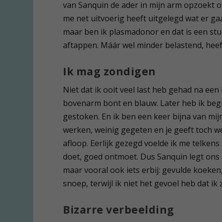
van Sanquin de ader in mijn arm opzoekt om
me net uitvoerig heeft uitgelegd wat er ga
maar ben ik plasmadonor en dat is een stu
aftappen. Máár wel minder belastend, heef
Ik mag zondigen
Niet dat ik ooit veel last heb gehad na ee
bovenarm bont en blauw. Later heb ik begre
gestoken. En ik ben een keer bijna van mij
werken, weinig gegeten en je geeft toch wel
afloop. Eerlijk gezegd voelde ik me telkens
doet, goed ontmoet. Dus Sanquin legt ons a
maar vooral ook iets erbij: gevulde koeke
snoep, terwijl ik niet het gevoel heb dat ik 
Bizarre verbeelding