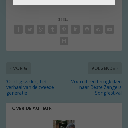
DEEL:
VORIG
VOLGENDE
‘Oorlogsvader’, het
Vooruit- en terugkijken
verhaal van de tweede
naar Beste Zangers
generatie
Songfestival
OVER DE AUTEUR