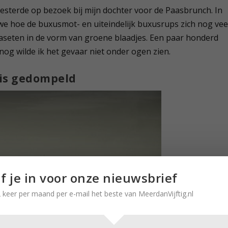
oesterde op bezoek bij mijn dochter voor de Paasbrunch. In
 we hoe de buxusmot- en uiteindelijk buxusrups zich nog vee
aaseten in de vorm van groene blaadjes. Een paar honderd
og wilde ik het gevaar niet onder ogen zien.
nis gedompeld
jf je in voor onze nieuwsbrief
 keer per maand per e-mail het beste van MeerdanVijftig.nl