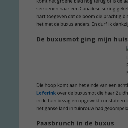
komt het groene blad nog terug of is de a
seizoenen naar een Canadese sering gekeken
hart toegeven dat de boom die prachtig bl
het met de buxus anders. En durf ik dankz
De buxusmot ging mijn huis
Die hoop komt aan het einde van een acht
Leferink
over de buxusmot die haar Zuidhol
in de tuin bezag en opgewekt constateerde
het ganse land in tuinrouw had gedompeld
Paasbrunch in de buxus