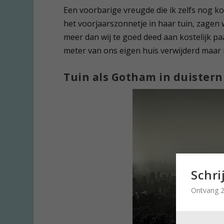
Een voorbarige vreugde die ik zelfs nog k
het voorjaarszonnetje in haar tuin, zagen
meer dan wij te goed deed aan kostelijk p
meter van ons eigen huis verwijderd maar n
Tuin als Gotham in duister
Schri
Ontvang 2