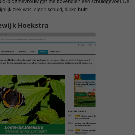
n bio-blogmevrouw gaf me bovendien een schuldgevoel. De
lijk ziek was; eigen schuld, dikke bult!
ewijk Hoekstra