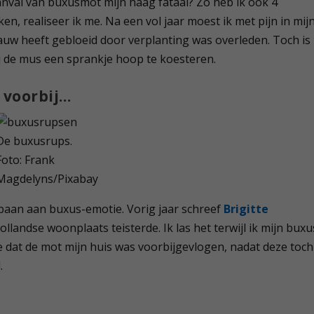
anval van buxusmot mijn haag fataal? Zo heb ik ook 4
, realiseer ik me. Na een vol jaar moest ik met pijn in mij
auw heeft gebloeid door verplanting was overleden. Toch is
ij de mus een sprankje hoop te koesteren.
 voorbij…
De buxusrups.
Foto: Frank
Magdelyns/Pixabay
baan aan buxus-emotie. Vorig jaar schreef
Brigitte
landse woonplaats teisterde. Ik las het terwijl ik mijn buxu
 dat de mot mijn huis was voorbijgevlogen, nadat deze toch
.