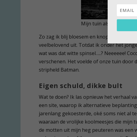
Mijn tuin als Batman’s 
Zo zag ik blij bloesem en knoppen in bomen
veelbelovend uit. Totdat ik onder het jong
wat was dat witte spinsel…..? Neeeeee! Coc
verschenen. Het voelde of onze tuin door
stripheld Batman.
Eigen schuld, dikke bult
Wat te doen? Ik las opnieuw het verhaal va
een site, waarop ik alternatieve beplanti
jarenlang gekoesterde, oké soms niet al t
waaraan de vrolijke koolmeesjes die mijn 
de motten uit mijn heg peuteren was een w