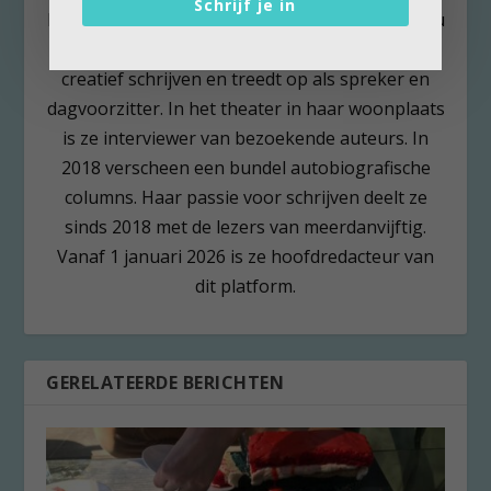
Schrijf je in
Brigitte Leferink heeft een communicatiebureau
Schrijven, spreken en meer. Ze geeft cursussen
creatief schrijven en treedt op als spreker en
dagvoorzitter. In het theater in haar woonplaats
is ze interviewer van bezoekende auteurs. In
2018 verscheen een bundel autobiografische
columns. Haar passie voor schrijven deelt ze
sinds 2018 met de lezers van meerdanvijftig.
Vanaf 1 januari 2026 is ze hoofdredacteur van
dit platform.
GERELATEERDE BERICHTEN