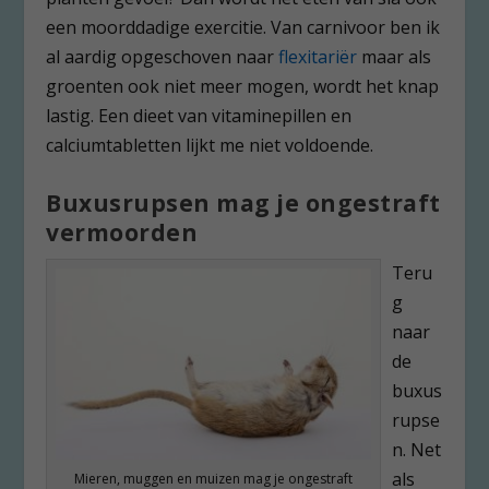
een moorddadige exercitie. Van carnivoor ben ik
al aardig opgeschoven naar
flexitariër
maar als
groenten ook niet meer mogen, wordt het knap
lastig. Een dieet van vitaminepillen en
calciumtabletten lijkt me niet voldoende.
Buxusrupsen mag je ongestraft
vermoorden
Teru
g
naar
de
buxus
rupse
n. Net
als
Mieren, muggen en muizen mag je ongestraft