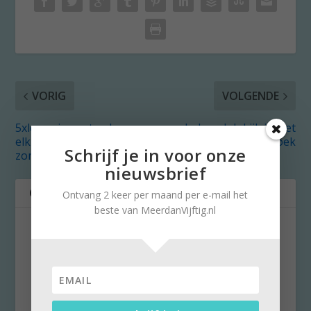
VORIG
VOLGENDE
5xlezen in september:
In leesclub kijk je met
elk boek getest in de
andere ogen naar boek
Schrijf je in voor onze
zomerzon!
nieuwsbrief
OVER DE AUTEUR
Ontvang 2 keer per maand per e-mail het
beste van MeerdanVijftig.nl
Brigitte Leferink