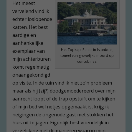
Het meest
vervelend vind ik
echter loslopende
katten. Het best
aardige en
aanhankelijke
Het Topkapi Paleis in Istanboel,
exemplaar van
toneel van gruwelijke moord op
mijn achterburen
concubines.
komt regelmatig
onaangekondigd
op visite. In de tuin vind ik niet zo’n probleem
maar als hij (zij?) doodgemoedereerd over mijn
aanrecht loopt of de trap opstuift om te kijken
of mijn bed wel netjes opgemaakt is, krijg ik
neigingen de ongenode gast met stokken het
huis uit te jagen. Eigenlijk best vriendelijk in
vergelijking met de manieren waarop mijn