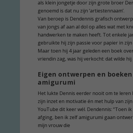
als klein jongetje door zijn grote broer D
genoemd is dat nu zijn ‘artiestennaam’.
Van beroep is Dendennis grafisch ontwerpe
van jongs af aan al dol op alles wat met k
handwerken te maken heeft. Tot enkele ja
gebruikte hij zijn passie voor papier in zij
Maar toen hij 4 jaar geleden een boek ove
vriendin zag, was hij verkocht: dat wilde hi
Eigen ontwerpen en boeken
amigurumi
Het lukte Dennis eerder nooit om te leren
zijn inzet en motivatie én met hulp van zi
YouTube dit keer wél. Dendennis: “Toen i
afging, ben ik zelf amigurumi gaan ontwe
mijn vrouw die