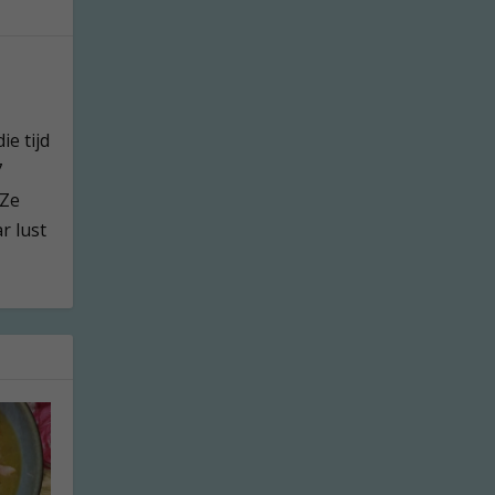
ie tijd
7
 Ze
r lust