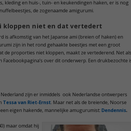
als, kleding en huis-, tuin- en keukendingen haken, er is nog
 knuffelbeestjes, de zogenaamde amigurumi.
 kloppen niet en dat vertedert
 is afkomstig van het Japanse ami (breien of haken) en
rumi zijn in het rond gehaakte beestjes met een groot
t de proporties niet kloppen, maakt ze vertederend. Net al
van Facebookpagina’s over dit onderwerp. Een drukbezochte i
 Nederland zijn er inmiddels ook Nederlandse ontwerpers
n
Tessa van Riet-Ernst
. Maar net als de breiende, Noorse
k een eigen hakende, mannelijke amugurumist:
Dendennis
.
40) maar omdat hij