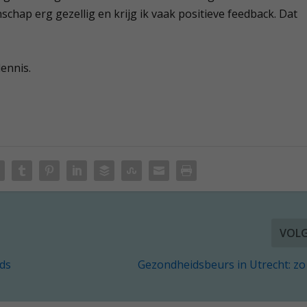
hap erg gezellig en krijg ik vaak positieve feedback. Dat
ennis.
VOL
eds
Gezondheidsbeurs in Utrecht: zo bl