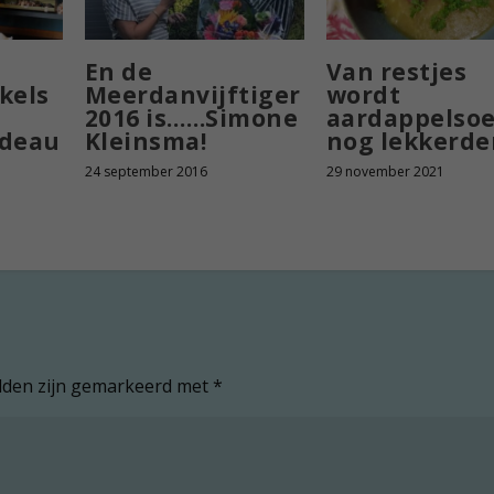
En de
Van restjes
kels
Meerdanvijftiger
wordt
2016 is……Simone
aardappelso
adeau
Kleinsma!
nog lekkerde
24 september 2016
29 november 2021
elden zijn gemarkeerd met
*