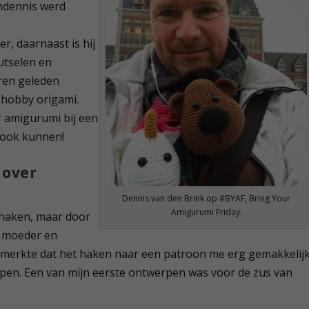
endennis werd
r, daarnaast is hij
nutselen en
ren geleden
n hobby origami.
r amigurumi bij een
j ook kunnen!
 over
Dennis van den Brink op #BYAF, Bring Your
Amigurumi Friday.
 haken, maar door
jn moeder en
k merkte dat het haken naar een patroon me erg gemakkelij
rpen. Een van mijn eerste ontwerpen was voor de zus van