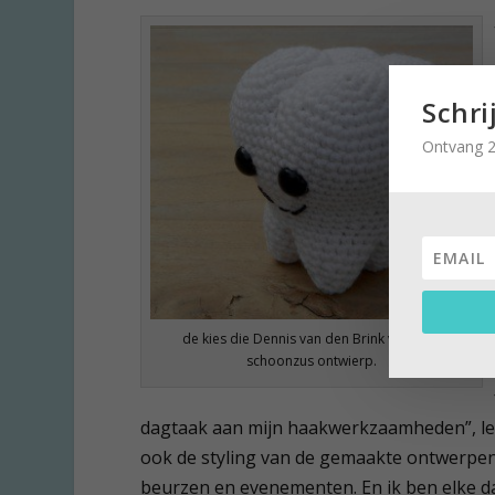
Schri
Ontvang 2
de kies die Dennis van den Brink voor zijn
schoonzus ontwierp.
dagtaak aan mijn haakwerkzaamheden”, legt
ook de styling van de gemaakte ontwerpen
beurzen en evenementen. En ik ben elke da