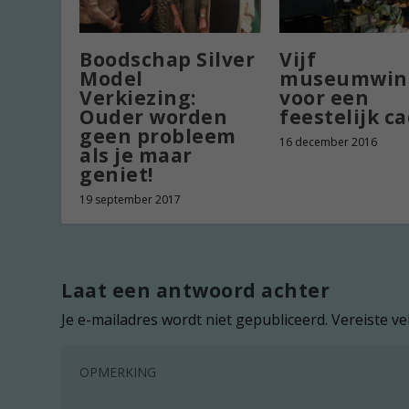
Boodschap Silver
Vijf
Model
museumwin
Verkiezing:
voor een
Ouder worden
feestelijk c
geen probleem
16 december 2016
als je maar
geniet!
19 september 2017
Laat een antwoord achter
Je e-mailadres wordt niet gepubliceerd.
Vereiste v