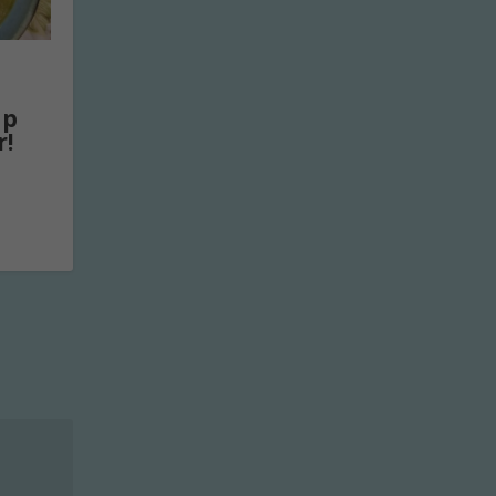
ep
r!