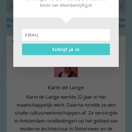
beste van MeerdanVijftig.nl
VORIG
VOLGENDE
Rode Valeriaan kleurt
Rondje Zeeland vol
de zomer op je terras
heerlijkheden
OVER DE AUTEUR
Schrijf je in
Karin de Lange
Karin de Lange werkte 22 jaar in het
maatschappelijk werk. Daarna rondde ze een
studie cultuurwetenschappen af. Ze verzorgde
in Amsterdam rondleidingen op het gebied van
moderne architectuur in Slotermeer en de