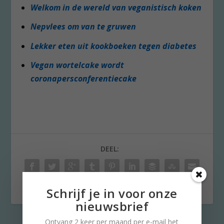
Welkom in de wereld van veganistisch koken
Nepvlees om van te gruwen
Lekker eten uit kookboeken tegen diabetes
Ve
gan wortelcake wordt
coronapersconferentiecak
e
DEEL:
Schrijf je in voor onze
nieuwsbrief
Ontvang 2 keer per maand per e-mail het