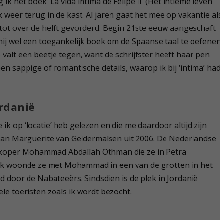
ik het boek ‘La vida intima de Felipe II’ (Het intieme leven
 weer terug in de kast. Al jaren gaat het mee op vakantie al
tot over de helft gevorderd. Begin 21
ste
eeuw aangeschaft
 mij wel een toegankelijk boek om de Spaanse taal te oefene
te valt een beetje tegen, want de schrijfster heeft haar pen
en sappige of romantische details, waarop ik bij ‘intima’ ha
ordanië
ik op ‘locatie’ heb gelezen en die me daardoor altijd zijn
’ van Marguerite van Geldermalsen uit 2006. De Nederlandse
erkoper Mohammad Abdallah Othman die ze in Petra
lijk woonde ze met Mohammad in een van de grotten in het
 door de Nabateeërs. Sindsdien is de plek in Jordanië
le toeristen zoals ik wordt bezocht.