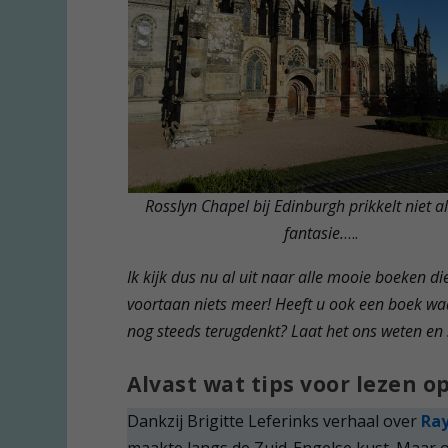
Rosslyn Chapel bij Edinburgh prikkelt niet a
fantasie.
….
Ik kijk dus nu al uit naar alle mooie boeken di
voortaan niets meer! Heeft u ook een boek waa
nog steeds terugdenkt? Laat het ons weten en 
Alvast wat tips voor lezen op
Dankzij Brigitte Leferinks verhaal over
Ray
maakte langs de Zuid-Engelse kust. Maar o