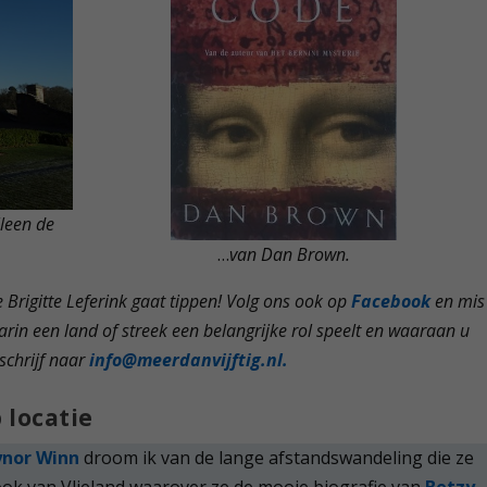
lleen de
…
van Dan Brown.
e Brigitte Leferink gaat tippen! Volg ons ook op
Facebook
en mis
rin een land of streek een belangrijke rol speelt en waaraan u
schrijf naar
info@meerdanvijftig.nl.
 locatie
nor Winn
droom ik van de lange afstandswandeling die ze
ok van Vlieland waarover ze de mooie biografie van
Betzy