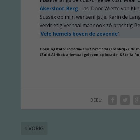
Akersloot-Berg
– las. Door Wiette van Kl
Sussex op mijn wensenlijstje. Karin de La
verdrietig verhaal maar ook zó prachtig Be
‘
Vele hemels boven de zevende’
.
Openingsfoto:
Zomerhuis met zwembad
(Frankrijk),
De ko
(Zuid-Afrika); allemaal gelezen op locatie. ©Stella Ru
DEEL:
VORIG