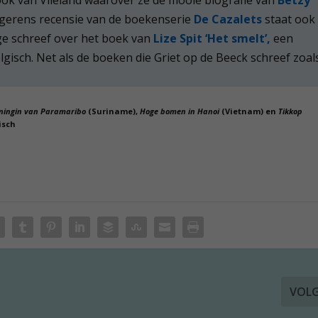
ingerens recensie van de boekenserie
De Cazalets
staat ook
nge schreef over het boek van
Lize Spit ‘Het smelt’,
een
lgisch. Net als de boeken die Griet op de Beeck schreef zoal
ningin van Paramaribo
(Suriname),
Hoge bomen in Hanoi
(Vietnam) en
Tikkop
isch
VOL