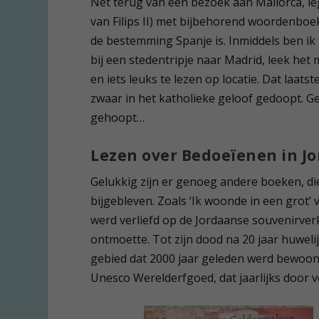
Net terug van een bezoek aan Mallorca, leg 
van Filips II) met bijbehorend woordenboek
de bestemming Spanje is. Inmiddels ben ik 
bij een stedentripje naar Madrid, leek het
en iets leuks te lezen op locatie. Dat laats
zwaar in het katholieke geloof gedoopt. Ge
gehoopt…
Lezen over Bedoeïenen in J
Gelukkig zijn er genoeg andere boeken, die 
bijgebleven. Zoals ‘Ik woonde in een grot
werd verliefd op de Jordaanse souvenirv
ontmoette. Tot zijn dood na 20 jaar huwe
gebied dat 2000 jaar geleden werd bewoond
Unesco Werelderfgoed, dat jaarlijks door ve