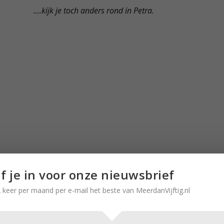
….kijk je toch anders rond in Petra.
jf je in voor onze nieuwsbrief
 keer per maand per e-mail het beste van MeerdanVijftig.nl