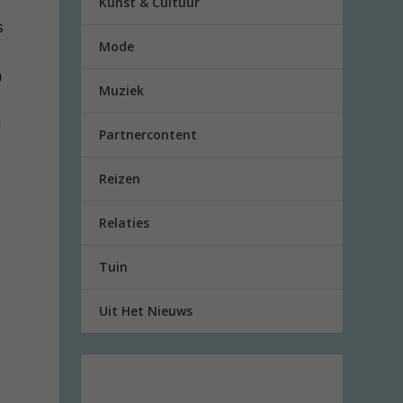
Kunst & Cultuur
s
Mode
n
Muziek
d
Partnercontent
Reizen
Relaties
Tuin
Uit Het Nieuws