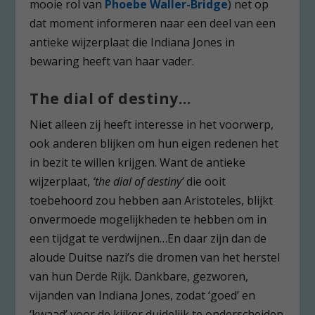
mooie rol van
Phoebe Waller-Bridge
) net op
dat moment informeren naar een deel van een
antieke wijzerplaat die Indiana Jones in
bewaring heeft van haar vader.
The dial of destiny…
Niet alleen zij heeft interesse in het voorwerp,
ook anderen blijken om hun eigen redenen het
in bezit te willen krijgen. Want de antieke
wijzerplaat,
‘the dial of destiny’
die ooit
toebehoord zou hebben aan Aristoteles, blijkt
onvermoede mogelijkheden te hebben om in
een tijdgat te verdwijnen…En daar zijn dan de
aloude Duitse nazi’s die dromen van het herstel
van hun Derde Rijk. Dankbare, gezworen,
vijanden van Indiana Jones, zodat ‘goed’ en
‘kwaad’ voor de kijker duidelijk te onderscheiden