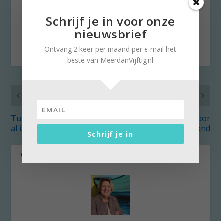
DEEL:
Schrijf je in voor onze
nieuwsbrief
Ontvang 2 keer per maand per e-mail het
beste van MeerdanVijftig.nl
VORIG
VOLGENDE
Tupperware blijft ook
Op de fiets dwars door
al is ‘party’ over
Nederland
Schrijf je in
OVER DE AUTEUR