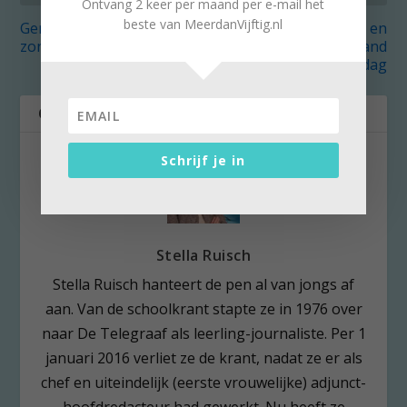
Ontvang 2 keer per maand per e-mail het
beste van MeerdanVijftig.nl
Genieten maar
Kees’ Keuze: fietsen en
zondigen tijdens ‘Ikpas’
fotograferen op rand
van de dag
OVER DE AUTEUR
Schrijf je in
Stella Ruisch
Stella Ruisch hanteert de pen al van jongs af
aan. Van de schoolkrant stapte ze in 1976 over
naar De Telegraaf als leerling-journaliste. Per 1
januari 2016 verliet ze de krant, nadat ze er als
chef en uiteindelijk (eerste vrouwelijke) adjunct-
hoofdredacteur had gewerkt. Nu heeft ze