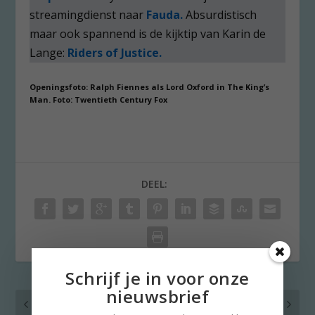
streamingdienst naar
Fauda.
Absurdistisch
maar ook spannend is de kijktip van Karin de
Lange:
Riders of Justice.
Openingsfoto: Ralph Fiennes als Lord Oxford in The King’s
Man. Foto: Twentieth Century Fox
DEEL:
Schrijf je in voor onze
nieuwsbrief
VORIG
VOLGENDE