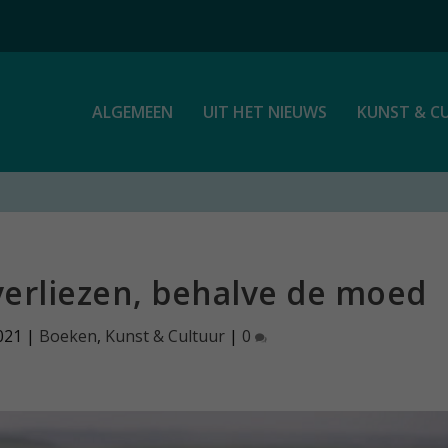
ALGEMEEN
UIT HET NIEUWS
KUNST & C
verliezen, behalve de moed
021
|
Boeken
,
Kunst & Cultuur
|
0