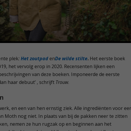
ente plek
:
Het zoutpad
en
De wilde stilte
.
Het eerste boek
19, het vervolg erop in 2020. Recensenten lijken een
 beschrijvingen van deze boeken. Imponeerde de eerste
n haar debuut’ , schrijft
Trouw
.
en
erk, en een van hen ernstig ziek. Alle ingrediënten voor ee
 Moth nog niet. In plaats van bij de pakken neer te zitten
raken, nemen ze hun rugzak op en beginnen aan het