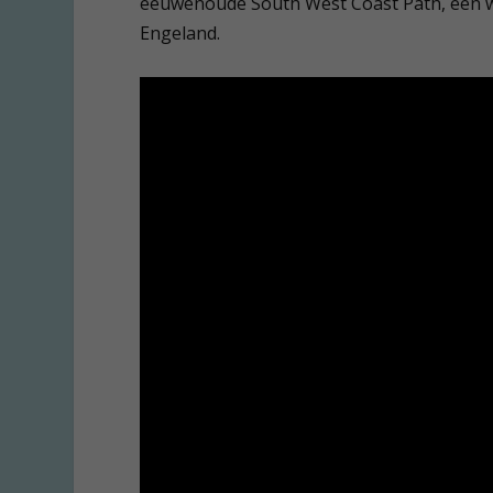
eeuwenoude South West Coast Path, een wa
Engeland.