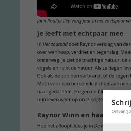
John Poulter liep vorig jaar in het voetspoor
Je leeft met echtpaar mee
In
Het zoutpad
doet Raynor verslag van deze
over wanhoop, verdriet en tegenslag. Maa
onderweg. Je ziet de prachtige natuur, de s
vogels en ruikt de natuur. Als ze dagen le
Ook als de zon hen verbrandt of de regen 
Moth voor een beroemde dichter aanzien en
haar gedachten, zorgen en blijdschap. Je l
hun leven weer op orde krijgen.
Schri
Ontvang 2
Raynor Winn en haar man zi
Hoe het afloopt, lees je in
De wilde stilte
. H