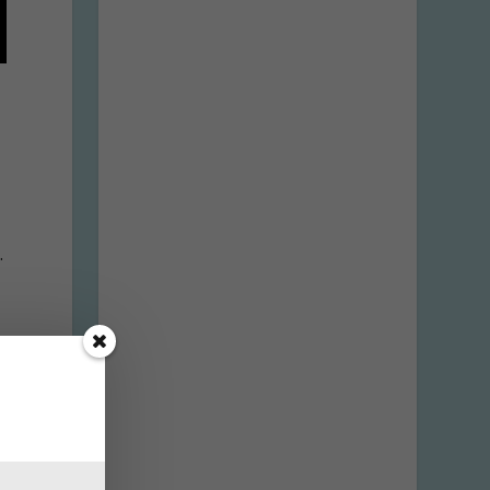
.
e
n