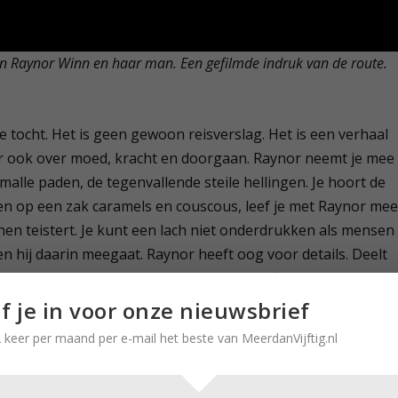
 van Raynor Winn en haar man. Een gefilmde indruk van de route.
 tocht. Het is geen gewoon reisverslag. Het is een verhaal
r ook over moed, kracht en doorgaan. Raynor neemt je mee
malle paden, de tegenvallende steile hellingen. Je hoort de
ven op een zak caramels en couscous, leef je met Raynor mee
hen teistert. Je kunt een lach niet onderdrukken als mensen
 hij daarin meegaat. Raynor heeft oog voor details. Deelt
eeft met haar mee en wilt weten hoe het afloopt. Of en hoe z
jf je in voor onze nieuwsbrief
 keer per maand per e-mail het beste van MeerdanVijftig.nl
jn doorzetters
et is nog steeds afzien, ook al hebben ze weer een dak bove