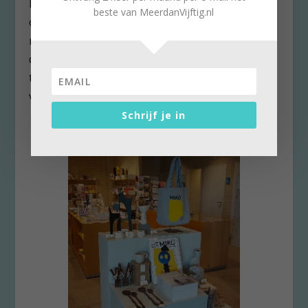
Mallorca) in dit museum aan zee. Vergeet niet
beste van MeerdanVijftig.nl
om aansluitend aan uw bezoek een kijkje te
nemen in de museumshop, die vernieuwd is
door Ellen Groenveld van Cultuur&Retail en
tevens voormalig medewerker van de website
van Meerdanvijftig.nl!
Schrijf je in