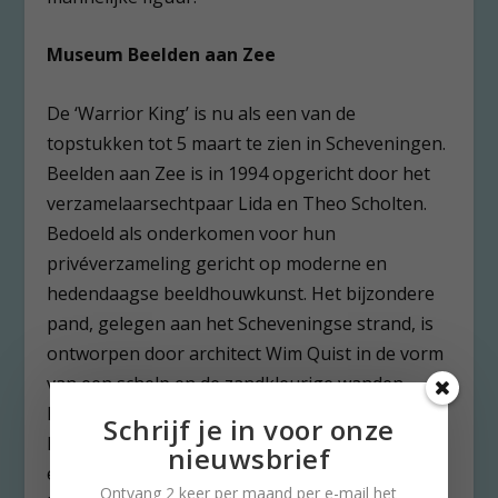
Museum Beelden aan Zee
De ‘Warrior King’ is nu als een van de
topstukken tot 5 maart te zien in Scheveningen.
Beelden aan Zee is in 1994 opgericht door het
verzamelaarsechtpaar Lida en Theo Scholten.
Bedoeld als onderkomen voor hun
privéverzameling gericht op moderne en
hedendaagse beeldhouwkunst. Het bijzondere
pand, gelegen aan het Scheveningse strand, is
ontworpen door architect Wim Quist in de vorm
van een schelp en de zandkleurige wanden.
Mooi om te zien dat de cirkel rond is met de
Schrijf je in voor onze
kunst van de aan de Middellandse Zee wonende
nieuwsbrief
en werkende Miró (hij stierf in 1983 in Palma de
Ontvang 2 keer per maand per e-mail het