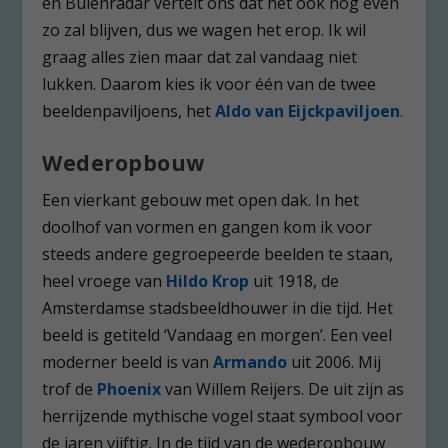
en Buienradar vertelt ons dat het ook nog even
zo zal blijven, dus we wagen het erop. Ik wil
graag alles zien maar dat zal vandaag niet
lukken. Daarom kies ik voor één van de twee
beeldenpaviljoens, het
Aldo van Eijckpaviljoen
.
Wederopbouw
Een vierkant gebouw met open dak. In het
doolhof van vormen en gangen kom ik voor
steeds andere gegroepeerde beelden te staan,
heel vroege van
Hildo Krop
uit 1918, de
Amsterdamse stadsbeeldhouwer in die tijd. Het
beeld is getiteld ‘Vandaag en morgen’. Een veel
moderner beeld is van
Armando
uit 2006. Mij
trof de
Phoenix
van Willem Reijers. De uit zijn as
herrijzende mythische vogel staat symbool voor
de jaren vijftig. In de tijd van de wederopbouw