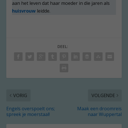
aan het leven dat haar moeder in die jaren als
huisvrouw
leidde.
DEEL:
VORIG
VOLGENDE
Engels overspoelt ons;
Maak een droomreis
spreek je moerstaal!
naar Wuppertal