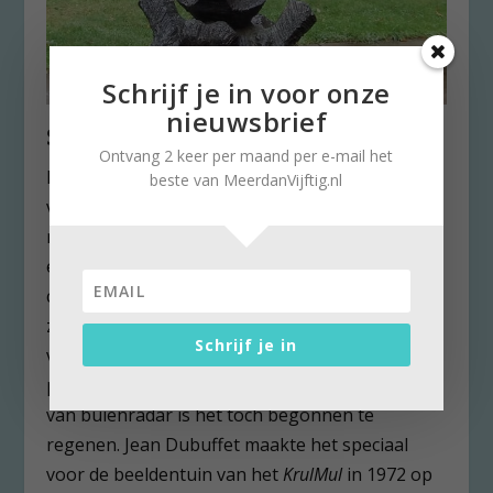
Schrijf je in voor onze
nieuwsbrief
Sluitstuk
Ontvang 2 keer per maand per e-mail het
Het sluitstuk blijft voor mij het
‘
Jardin d’email’
beste van MeerdanVijftig.nl
van Jean Dubuffet. Het kunstwerk is 20 bij 30
meter en 8 meter hoog in epoxyhars uitgevoerd
en wit geschilderd met dikke zwarte
contourlijnen. Je kunt er in rondlopen. Dat wil
zeggen op een droge dag. Helaas kan ik het
Schrijf je in
vandaag alleen vanaf een speciaal gebouwd
platformpje bekijken. Want ondanks de belofte
van buienradar is het toch begonnen te
regenen. Jean Dubuffet maakte het speciaal
voor de beeldentuin van het
KrulMul
in 1972 op