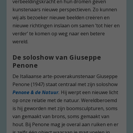
verbeeldingskracht en hun dromen geven
kunstenaars nieuwe perspectieven. Zo kunnen
wij als bezoeker nieuwe beelden creëren en
nieuwe richtingen inslaan om samen ’tot hier en
verder’ te komen op weg naar een betere
wereld.
De soloshow
van Giuseppe
Penone
De Italiaanse arte-poverakunstenaar Giuseppe
Penone (1947) staat centraal met zijn soloshow
Penone & de Natuur
.
Hij werpt een nieuwe licht
op onze relatie met de natuur. Wereldberoemd
is hij geworden met zijn boomsculpturen, soms
van gemaakt van brons, soms gemaakt van
hout. Bij Penone mag je overal aan ruiken en er
is zelfs één object waaraan je mag voelen in