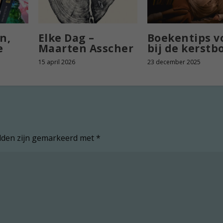
n,
Elke Dag –
Boekentips v
e
Maarten Asscher
bij de kerst
15 april 2026
23 december 2025
elden zijn gemarkeerd met
*