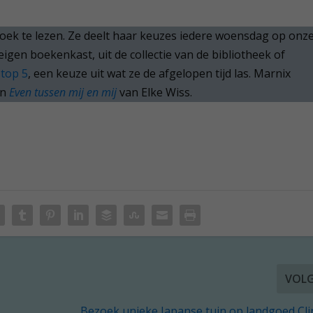
boek te lezen. Ze deelt haar keuzes iedere woensdag op onz
 eigen boekenkast, uit de collectie van de bibliotheek of
e
top 5
, een keuze uit wat ze de afgelopen tijd las. Marnix
en
Even tussen mij en mij
van Elke Wiss.
VOL
Bezoek unieke Japanse tuin op landgoed Cl