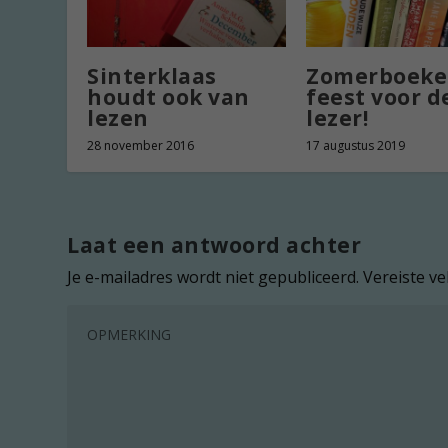
Sinterklaas
Zomerboeke
houdt ook van
feest voor d
lezen
lezer!
28 november 2016
17 augustus 2019
Laat een antwoord achter
Je e-mailadres wordt niet gepubliceerd.
Vereiste v