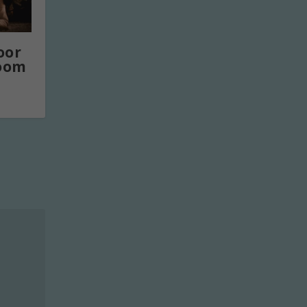
oor
boom