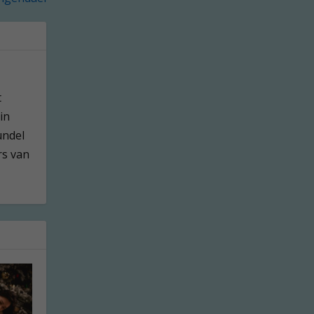
t
in
undel
rs van