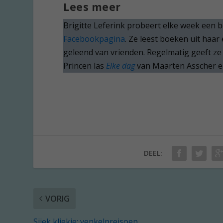
Lees meer
Brigitte Leferink probeert elke week een 
Facebookpagina
. Ze leest boeken uit haar
geleend van vrienden. Regelmatig geeft z
Princen las
Elke dag
van Maarten Asscher 
DEEL:
VORIG
Sjiek kliekje: venkelpreisoep