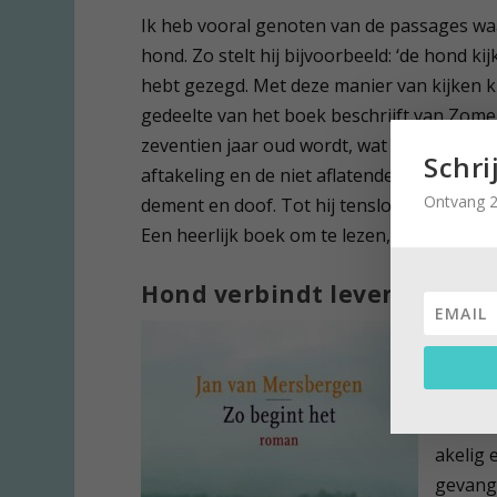
Ik heb vooral genoten van de passages waa
hond. Zo stelt hij bijvoorbeeld: ‘de hond kijk
hebt gezegd. Met deze manier van kijken krij
gedeelte van het boek beschrijft van Zomere
zeventien jaar oud wordt, wat erg oud is v
Schri
aftakeling en de niet aflatende zorg van e
Ontvang 2
dement en doof. Tot hij tenslotte het onwe
Een heerlijk boek om te lezen, zeker als j
Hond verbindt levens van 
Een tot
‘Zo beg
vuilcon
mensen.
akelig 
gevange