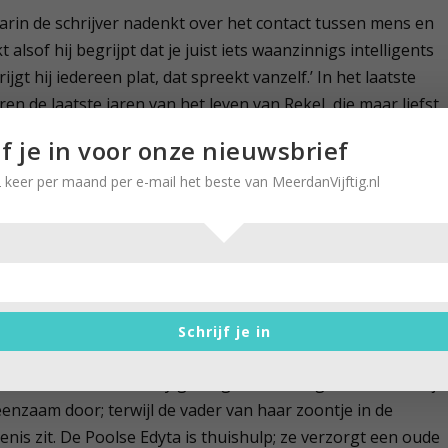
rin de schrijver nadenkt over het contact tussen mens en
t alsof hij begrijpt dat je juist iets waanzinnigs intelligents
gt hij iedereen plat, dat spreekt vanzelf.’ In het laatste
n de laatste jaren van het leven van Rekel, die maar liefst
oor een hond. Het is een ontroerend verslag van zijn
jf je in voor onze nieuwsbrief
en mens voor zijn hond. Rekel kan steeds minder; hij wordt
 keer per maand per e-mail het beste van MeerdanVijftig.nl
er niet meer hoort.
e van honden houdt.
doorsnee mensen
aal ander boek is de vijfde roman van
Jan van Mersbergen
.
int het’
(Cossee, 2009). Iemand laat tien pups achter in een
Schrijf je in
tainer. Dit voorval verbindt het leven van drie doorsnee
 Evana heeft een baby gekregen, ze brengt haar kraamtijd
eenzaam door; terwijl de vader van haar zoontje in de
nis zit. De Poolse Edyta is thuishulp; ze verzorgt een oude