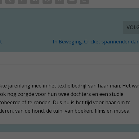
VOL
t
In Beweging: Cricket spannender dan
te jarenlang mee in het textielbedrijf van haar man. Het w
e ook nog zorgde voor hun twee dochters en een studie
beerde af te ronden. Dus nu is het tijd voor haar om te
deren, van de hond, de tuin, van boeken, films en musea.