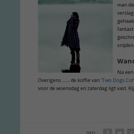
man di
verslag
gehaald
fantast
geschre
snijden
Wand
Na een 
Overigens ……. de koffie van ‘
Two Dogs Cof
voor de woensdag en zaterdag ligt vast. Kij
DEEL: