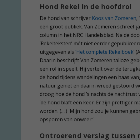
Hond Rekel in de hoofdrol
De hond van schrijver
Koos van Zomeren
,
een groot publiek. Van Zomeren schreef ja
column in het NRC Handelsblad. Na de dood
‘Rekelteksten’ mét niet eerder gepubliceer
uitgegeven als
‘Het complete Rekelboek’
(A
Daarin beschrijft Van Zomeren talloze ge
een rol in speelt. Hij vertelt over de teru
de hond tijdens wandelingen een haas vangt
natuur geniet en daarin wreed gestoord wor
droog hoe de hond ’s nachts de nachtrust v
‘de hond blaft één keer. Er zijn prettiger
worden. (….) Mijn hond zou je kunnen geb
opsporen van onweer.’
Ontroerend verslag tussen