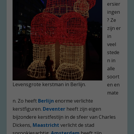
ersier
ingen
? Ze
zijn er
in
veel
stede
n in
alle
soort
Levensgrote kerstman in Berlijn.
en en
mate
n. Zo heeft
Berlijn
enorme verlichte
kerstfiguren.
Deventer
heeft zijn eigen
bijzondere kerstfestijn in de sfeer van Charles
Dickens,
Maastricht
verlicht de stad
sprookjesachtig.
Amsterdam
heeft zijn