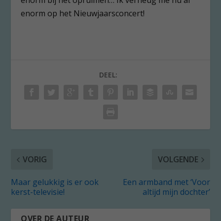
enorm bij het opruimen… Ik verheug me nu al
enorm op het Nieuwjaarsconcert!
DEEL:
VORIG
VOLGENDE
Maar gelukkig is er ook
Een armband met ‘Voor
kerst-televisie!
altijd mijn dochter’
OVER DE AUTEUR