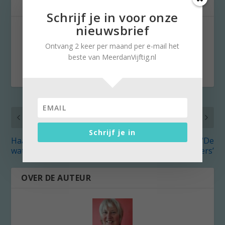
Schrijf je in voor onze
nieuwsbrief
DEEL:
Ontvang 2 keer per maand per e-mail het
beste van MeerdanVijftig.nl
VORIG
VOLGENDE
Schrijf je in
Haarlem vanaf het
Zwicht ook voor ‘De
water
Verleiders’
OVER DE AUTEUR