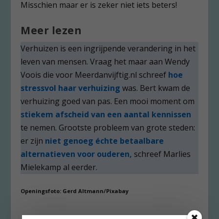
Misschien maar er is zeker niet iets beters!
Meer lezen
Verhuizen is een ingrijpende verandering in het
leven van mensen. Vraag het maar aan Wendy
Voois die voor Meerdanvijftig.nl schreef
hoe
stressvol haar verhuizing
was. Bert kwam de
verhuizing goed van pas. Een mooi moment om
stiekem afscheid van een aantal kennissen
te nemen. Grootste probleem van grote steden:
er zijn
niet genoeg échte betaalbare
alternatieven voor ouderen,
schreef Marlies
Mielekamp al eerder.
Openingsfoto: Gerd Altmann/Pixabay