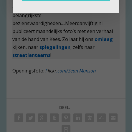
opnieuw foto’s wilde maken van de
belangrijkste
bezienswaardigheden….Meerdanvijftig.nl
publiceert maandelijks foto’s met een verhaal
van de hand van Kees. Zo laat hij ons
omlaag
kijken, naar
spiegelingen
, zelfs naar
straatlantaarns
!
Openingsfoto:
F
lickr
.com/Sean Munson
DEEL: