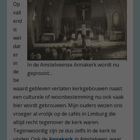
Op
vall
end
is
wel
dat
er
in
In de Amstelveense Annakerk wordt nu
de
geproost…
be
waard gebleven verlaten kerkgebouwen naast
een culturele of woonbestemming nu ook vaak
bier wordt gebrouwen. Mijn ouders wezen ons
vroeger al vrolijk op de cafés in Limburg die
altijd recht tegenover de kerk waren.
Tegenwoordig zijn ze dus zelfs ín de kerk te
vinden. Ook de
Annakerk
in Amstelveen, waar