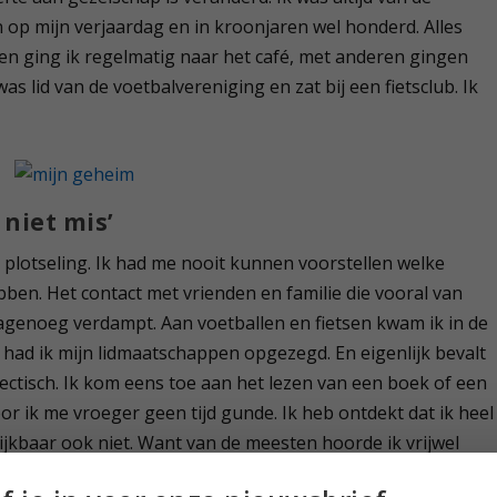
sen op mijn verjaardag en in kroonjaren wel honderd. Alles
en ging ik regelmatig naar het café, met anderen gingen
as lid van de voetbalvereniging en zat bij een fietsclub. Ik
niet mis’
l plotseling. Ik had me nooit kunnen voorstellen welke
ben. Het contact met vrienden en familie die vooral van
nagenoeg verdampt. Aan voetballen en fietsen kwam ik in de
r had ik mijn lidmaatschappen opgezegd. En eigenlijk bevalt
hectisch. Ik kom eens toe aan het lezen van een boek of een
or ik me vroeger geen tijd gunde. Ik heb ontdekt dat ik heel
lijkbaar ook niet. Want van de meesten hoorde ik vrijwel