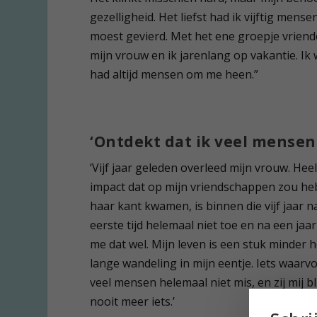
gezelligheid. Het liefst had ik vijftig men
moest gevierd. Met het ene groepje vriend
mijn vrouw en ik jarenlang op vakantie. Ik w
had altijd mensen om me heen.”
‘Ontdekt dat ik veel mensen 
‘Vijf jaar geleden overleed mijn vrouw. Hee
impact dat op mijn vriendschappen zou heb
haar kant kwamen, is binnen die vijf jaar 
eerste tijd helemaal niet toe en na een jaa
me dat wel. Mijn leven is een stuk minder 
lange wandeling in mijn eentje. Iets waarvo
veel mensen helemaal niet mis, en zij mij b
nooit meer iets.’