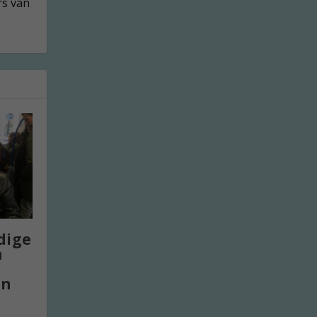
rs van
dige
n
en