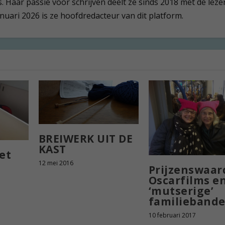
 Haar passie voor schrijven deelt ze sinds 2018 met de leze
anuari 2026 is ze hoofdredacteur van dit platform.
BREIWERK UIT DE
KAST
et
12 mei 2016
Prijzenswaar
Oscarfilms e
‘mutserige’
familieband
10 februari 2017