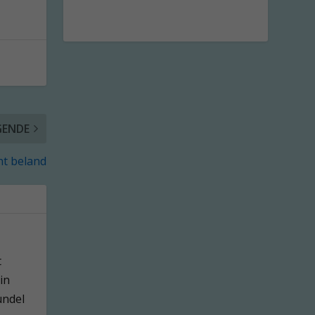
GENDE
ent beland
t
in
undel