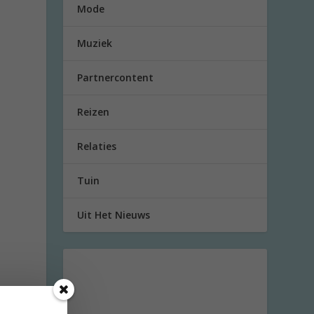
Mode
Muziek
Partnercontent
Reizen
Relaties
Tuin
Uit Het Nieuws