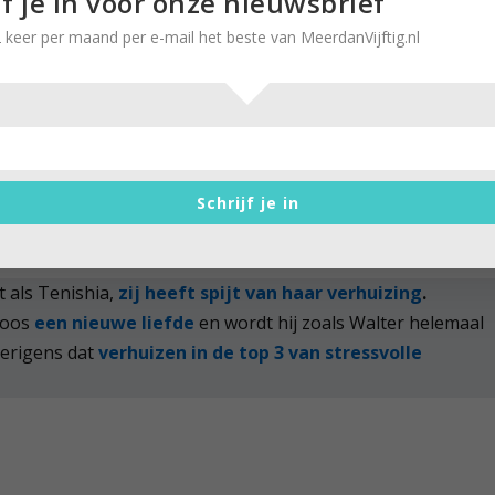
jf je in voor onze nieuwsbrief
 keer per maand per e-mail het beste van MeerdanVijftig.nl
want iedereen met wie ik nog maar sporadisch contact had,
jn nieuwe woonplaats is dertig kilometer van de vorige, dus
mdat het rustige leven zo plezierig is, heb ik een nieuw
n. En ook dat heb ik alleen met het kleine groepje dat
k voel me gewoon bevrijd.’
Schrijf je in
t als Tenishia,
zij heeft spijt van haar verhuizing
.
Goos
een nieuwe liefde
en wordt hij zoals Walter helemaal
overigens dat
verhuizen in de top 3 van stressvolle