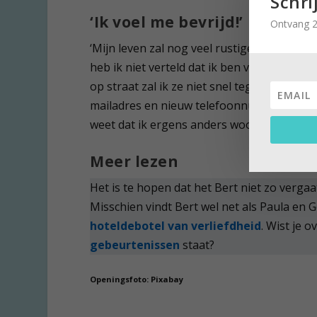
Schri
‘Ik voel me bevrijd!’
Ontvang 2
‘Mijn leven zal nog veel rustiger worden, 
heb ik niet verteld dat ik ben verhuisd. Mi
op straat zal ik ze niet snel tegenkomen. O
mailadres en nieuw telefoonnummer genome
weet dat ik ergens anders woon, gedeeld. I
Meer lezen
Het is te hopen dat het Bert niet zo vergaa
Misschien vindt Bert wel net als Paula en 
hoteldebotel van verliefdheid
. Wist je 
gebeurtenissen
staat?
Openingsfoto: Pixabay