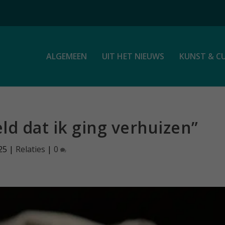
ALGEMEEN
UIT HET NIEUWS
KUNST & C
ld dat ik ging verhuizen”
25
|
Relaties
|
0