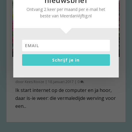
nieuwsbrief
Ontvang 2 keer per maand per e-mail het
beste van MeerdanVijftig.nl
Schrijf je in
Uitvaartverzekering op
internet: Ik erger me dood
door
Kees Rooze
|
18 januari 2017
|
0
Ik start internet op de computer en ja hoor,
daar is-ie weer: die vermaledijde werving voor
een...