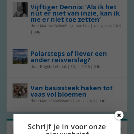
Vijftiger Dennis: ‘Als ik het
nut er niet van inzie, kan ik
me er niet toe zetten’
door
Mariska Stakenburg - van Dijk
|
4 augustus 2026
|
0
Polarsteps of liever een
ander reisverslag?
door
Brigitte Leferink
|
30 juli 2026
|
0
Van basissteek haken tot
vaas vol bloemen
door
Marlies Mielekamp
|
28 juli 2026
|
0
Schrijf je in voor onze