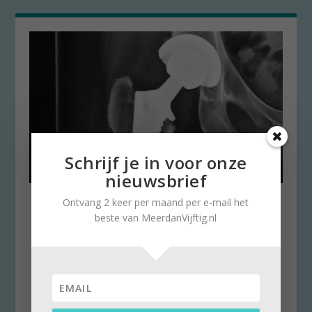
Schrijf je in voor onze
nieuwsbrief
Kunstheup steeds vaker zo
Ontvang 2 keer per maand per e-mail het
goed als eigen
beste van MeerdanVijftig.nl
door
Stella Ruisch
|
5 maart 2019
|
1
Nieuwe operatietechniek zorgt voor snelle
revalidatie Zestigplusser Ria de Koning zou
een...