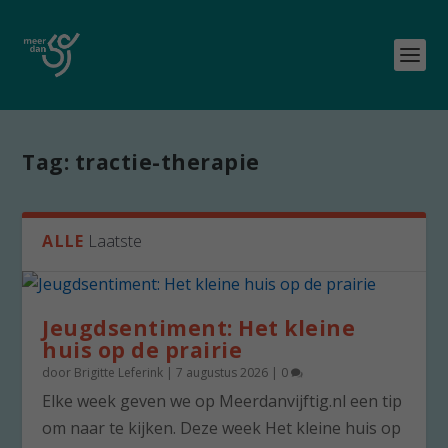
Tag:
tractie-therapie
ALLE
Laatste
Jeugdsentiment: Het kleine
huis op de prairie
door
Brigitte Leferink
|
7 augustus 2026
|
0
Elke week geven we op Meerdanvijftig.nl een tip
om naar te kijken. Deze week Het kleine huis op