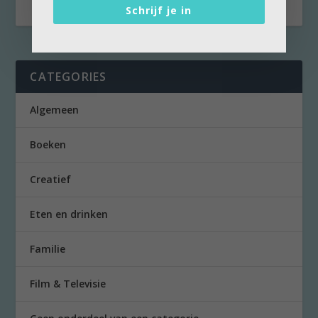
Schrijf je in
CATEGORIES
Algemeen
Boeken
Creatief
Eten en drinken
Familie
Film & Televisie