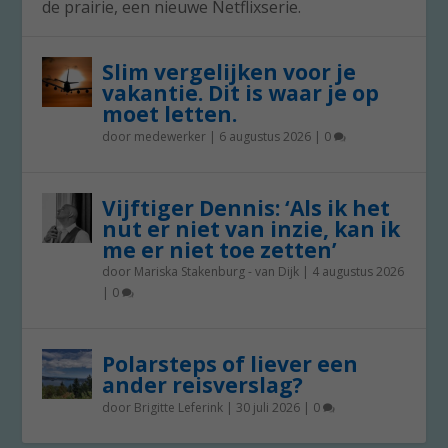
de prairie, een nieuwe Netflixserie.
Slim vergelijken voor je
vakantie. Dit is waar je op
moet letten.
door
medewerker
|
6 augustus 2026
|
0
Vijftiger Dennis: ‘Als ik het
nut er niet van inzie, kan ik
me er niet toe zetten’
door
Mariska Stakenburg - van Dijk
|
4 augustus 2026
|
0
Polarsteps of liever een
ander reisverslag?
door
Brigitte Leferink
|
30 juli 2026
|
0