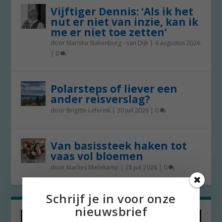
Vijftiger Dennis: ‘Als ik het
nut er niet van inzie, kan ik
me er niet toe zetten’
door
Mariska Stakenburg - van Dijk
|
4 augustus 2026
|
0
Polarsteps of liever een
ander reisverslag?
door
Brigitte Leferink
|
30 juli 2026
|
0
Van basissteek haken tot
vaas vol bloemen
door
Marlies Mielekamp
|
28 juli 2026
|
0
Schrijf je in voor onze
nieuwsbrief