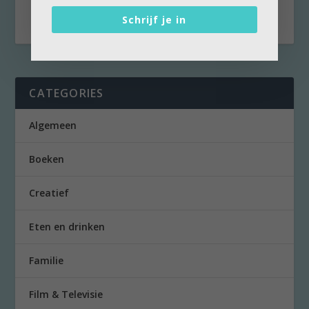
tegenwoordig...
Schrijf je in
CATEGORIES
Algemeen
Boeken
Creatief
Eten en drinken
Familie
Film & Televisie