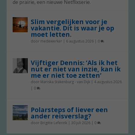
de prairie, een nieuwe Netflixserie.
Slim vergelijken voor je
vakantie. Dit is waar je op
moet letten.
door
medewerker
|
6 augustus 2026
|
0
Vijftiger Dennis: ‘Als ik het
nut er niet van inzie, kan ik
me er niet toe zetten’
door
Mariska Stakenburg - van Dijk
|
4 augustus 2026
|
0
Polarsteps of liever een
ander reisverslag?
door
Brigitte Leferink
|
30 juli 2026
|
0