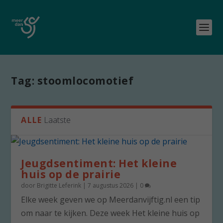
Tag:
stoomlocomotief
ALLE
Laatste
Jeugdsentiment: Het kleine
huis op de prairie
door
Brigitte Leferink
|
7 augustus 2026
|
0
Elke week geven we op Meerdanvijftig.nl een tip
om naar te kijken. Deze week Het kleine huis op