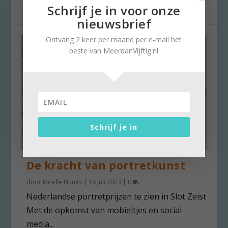
Schrijf je in voor onze
nieuwsbrief
Ontvang 2 keer per maand per e-mail het
beste van MeerdanVijftig.nl
Schrijf je in
De kracht van portretkunst
door
Mirelle Nunes
|
16 juli 2023
|
0
Nederlandse portretprijzen te zien in Slot Zeist
Met de opkomst van mobieltjes en social
media...