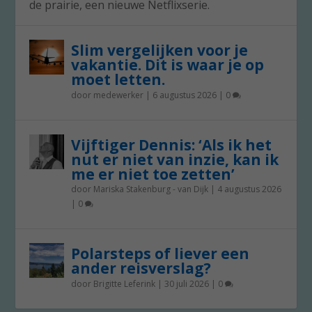
de prairie, een nieuwe Netflixserie.
Slim vergelijken voor je
vakantie. Dit is waar je op
moet letten.
door
medewerker
|
6 augustus 2026
|
0
Vijftiger Dennis: ‘Als ik het
nut er niet van inzie, kan ik
me er niet toe zetten’
door
Mariska Stakenburg - van Dijk
|
4 augustus 2026
|
0
Polarsteps of liever een
ander reisverslag?
door
Brigitte Leferink
|
30 juli 2026
|
0