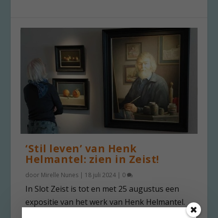
‘Stil leven’ van Henk
Helmantel: zien in Zeist!
door
Mirelle Nunes
|
18 juli 2024
|
0
In Slot Zeist is tot en met 25 augustus een
expositie van het werk van Henk Helmantel.
De...