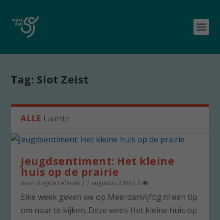
Tag:
Slot Zeist
ALLE
Laatste
Jeugdsentiment: Het kleine
huis op de prairie
door
Brigitte Leferink
|
7 augustus 2026
|
0
Elke week geven we op Meerdanvijftig.nl een tip
om naar te kijken. Deze week Het kleine huis op